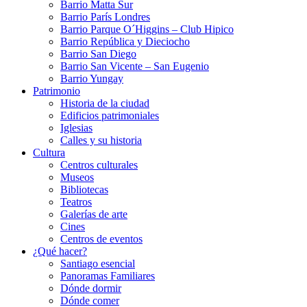
Barrio Matta Sur
Barrio Parí­s Londres
Barrio Parque O´Higgins – Club Hipico
Barrio República y Dieciocho
Barrio San Diego
Barrio San Vicente – San Eugenio
Barrio Yungay
Patrimonio
Historia de la ciudad
Edificios patrimoniales
Iglesias
Calles y su historia
Cultura
Centros culturales
Museos
Bibliotecas
Teatros
Galerí­as de arte
Cines
Centros de eventos
¿Qué hacer?
Santiago esencial
Panoramas Familiares
Dónde dormir
Dónde comer