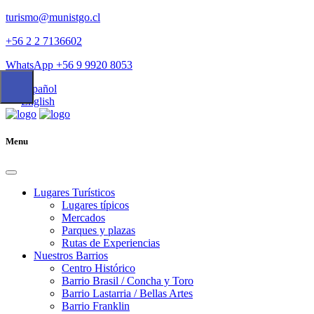
turismo@munistgo.cl
+56 2 2 7136602
WhatsApp +56 9 9920 8053
Español
English
Menu
Lugares Turísticos
Lugares tí­picos
Mercados
Parques y plazas
Rutas de Experiencias
Nuestros Barrios
Centro Histórico
Barrio Brasil / Concha y Toro
Barrio Lastarria / Bellas Artes
Barrio Franklin