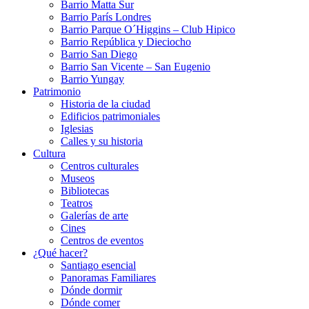
Barrio Matta Sur
Barrio Parí­s Londres
Barrio Parque O´Higgins – Club Hipico
Barrio República y Dieciocho
Barrio San Diego
Barrio San Vicente – San Eugenio
Barrio Yungay
Patrimonio
Historia de la ciudad
Edificios patrimoniales
Iglesias
Calles y su historia
Cultura
Centros culturales
Museos
Bibliotecas
Teatros
Galerí­as de arte
Cines
Centros de eventos
¿Qué hacer?
Santiago esencial
Panoramas Familiares
Dónde dormir
Dónde comer