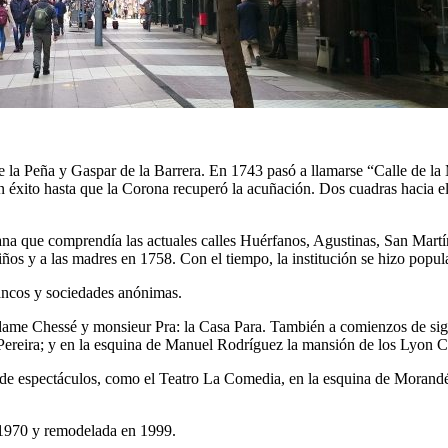
e la Peña y Gaspar de la Barrera. En 1743 pasó a llamarse “Calle de la
n éxito hasta que la Corona recuperó la acuñación. Dos cuadras hacia e
ana que comprendía las actuales calles Huérfanos, Agustinas, San Ma
iños y a las madres en 1758. Con el tiempo, la institución se hizo popula
bancos y sociedades anónimas.
dame Chessé y monsieur Pra: la Casa Para. También a comienzos de sigl
ereira; y en la esquina de Manuel Rodríguez la mansión de los Lyon Cou
 de espectáculos, como el Teatro La Comedia, en la esquina de Morandé
e 1970 y remodelada en 1999.