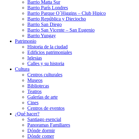
Barrio Matta Sur
Barrio Parí­s Londres
Barrio Parque O´Higgins – Club Hipico
Barrio República y Dieciocho
Barrio San Diego
Barrio San Vicente – San Eugenio
Barrio Yungay
Patrimonio
Historia de la ciudad
Edificios patrimoniales
Iglesias
Calles y su historia
Cultura
Centros culturales
Museos
Bibliotecas
Teatros
Galerí­as de arte
Cines
Centros de eventos
¿Qué hacer?
Santiago esencial
Panoramas Familiares
Dónde dormir
Dónde comer