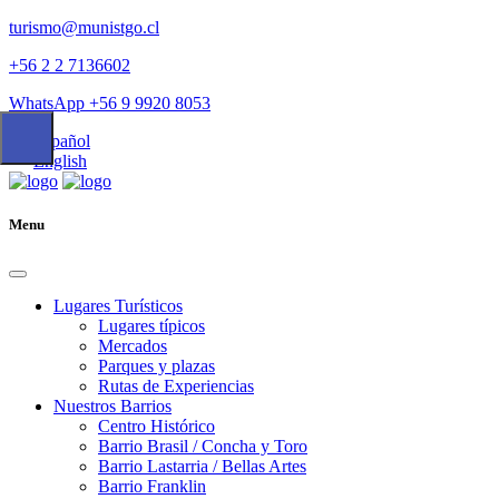
turismo@munistgo.cl
+56 2 2 7136602
WhatsApp +56 9 9920 8053
Español
English
Menu
Lugares Turísticos
Lugares tí­picos
Mercados
Parques y plazas
Rutas de Experiencias
Nuestros Barrios
Centro Histórico
Barrio Brasil / Concha y Toro
Barrio Lastarria / Bellas Artes
Barrio Franklin