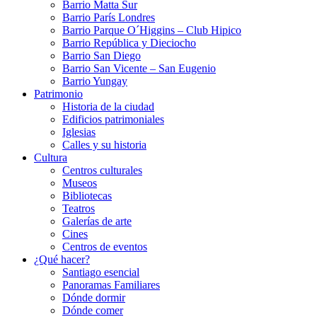
Barrio Matta Sur
Barrio Parí­s Londres
Barrio Parque O´Higgins – Club Hipico
Barrio República y Dieciocho
Barrio San Diego
Barrio San Vicente – San Eugenio
Barrio Yungay
Patrimonio
Historia de la ciudad
Edificios patrimoniales
Iglesias
Calles y su historia
Cultura
Centros culturales
Museos
Bibliotecas
Teatros
Galerí­as de arte
Cines
Centros de eventos
¿Qué hacer?
Santiago esencial
Panoramas Familiares
Dónde dormir
Dónde comer