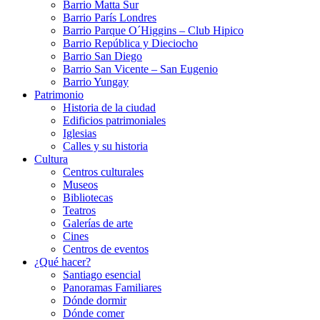
Barrio Matta Sur
Barrio Parí­s Londres
Barrio Parque O´Higgins – Club Hipico
Barrio República y Dieciocho
Barrio San Diego
Barrio San Vicente – San Eugenio
Barrio Yungay
Patrimonio
Historia de la ciudad
Edificios patrimoniales
Iglesias
Calles y su historia
Cultura
Centros culturales
Museos
Bibliotecas
Teatros
Galerí­as de arte
Cines
Centros de eventos
¿Qué hacer?
Santiago esencial
Panoramas Familiares
Dónde dormir
Dónde comer