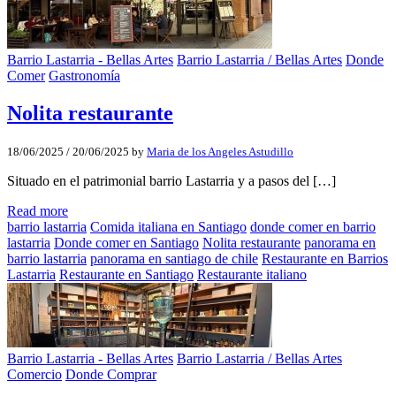
Barrio Lastarria - Bellas Artes
Barrio Lastarria / Bellas Artes
Donde
Comer
Gastronomía
Nolita restaurante
18/06/2025
/
20/06/2025
by
Maria de los Angeles Astudillo
Situado en el patrimonial barrio Lastarria y a pasos del […]
Read more
barrio lastarria
Comida italiana en Santiago
donde comer en barrio
lastarria
Donde comer en Santiago
Nolita restaurante
panorama en
barrio lastarria
panorama en santiago de chile
Restaurante en Barrios
Lastarria
Restaurante en Santiago
Restaurante italiano
Barrio Lastarria - Bellas Artes
Barrio Lastarria / Bellas Artes
Comercio
Donde Comprar