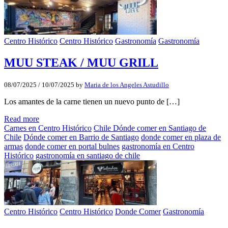
Centro Histórico
Centro Histórico
Gastronomía
Gastronomía
MUU STEAK / MUU GRILL
08/07/2025
/
10/07/2025
by
Maria de los Angeles Astudillo
Los amantes de la carne tienen un nuevo punto de […]
Read more
Carnes en Centro Histórico
Chile Dónde comer en Santiago de
Chile
Dónde comer en Barrio de Santiago
donde comer en plaza de
armas
donde comer en portal bulnes
gastronomía en Centro
Histórico
gastronomía en santiago de chile
Centro Histórico
Centro Histórico
Donde Comer
Gastronomía