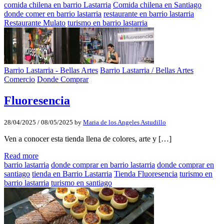
comida chilena en barrio Lastarria
Comida chilena en Santiago
donde comer en barrio lastarria
restaurante en barrio lastarria
Restaurante Mulato
turismo en barrio lastarria
Barrio Lastarria - Bellas Artes
Barrio Lastarria / Bellas Artes
Comercio
Donde Comprar
Fluoresencia
28/04/2025
/
08/05/2025
by
Maria de los Angeles Astudillo
Ven a conocer esta tienda llena de colores, arte y […]
Read more
barrio lastarria
donde comprar en barrio lastarria
donde comprar en
santiago
tienda en Barrio Lastarria
Tienda Fluoresencia
turismo en
barrio lastarria
turismo en santiago