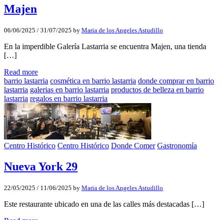
Majen
06/06/2025
/
31/07/2025
by
Maria de los Angeles Astudillo
En la imperdible Galería Lastarria se encuentra Majen, una tienda
[…]
Read more
barrio lastarria
cosmética en barrio lastarria
donde comprar en barrio
lastarria
galerias en barrio lastarria
productos de belleza en barrio
lastarria
regalos en barrio lastarria
Centro Histórico
Centro Histórico
Donde Comer
Gastronomía
Nueva York 29
22/05/2025
/
11/06/2025
by
Maria de los Angeles Astudillo
Este restaurante ubicado en una de las calles más destacadas […]