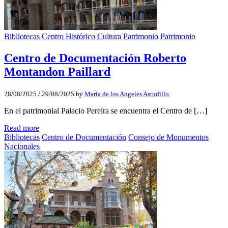
Bibliotecas
Centro Histórico
Cultura
Patrimonio
Patrimonio
Centro de Documentación Roberto
Montandon Paillard
28/08/2025
/
29/08/2025
by
Maria de los Angeles Astudillo
En el patrimonial Palacio Pereira se encuentra el Centro de […]
Read more
Bibliotecas
Centro de Documentación
Consejo de Monumentos
Nacionales