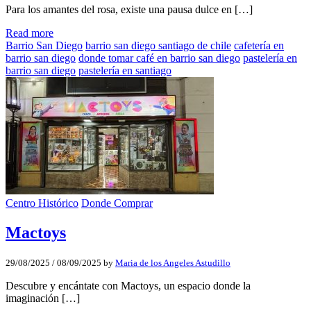
Para los amantes del rosa, existe una pausa dulce en […]
Read more
Barrio San Diego
barrio san diego santiago de chile
cafetería en
barrio san diego
donde tomar café en barrio san diego
pastelería en
barrio san diego
pastelería en santiago
Centro Histórico
Donde Comprar
Mactoys
29/08/2025
/
08/09/2025
by
Maria de los Angeles Astudillo
Descubre y encántate con Mactoys, un espacio donde la
imaginación […]