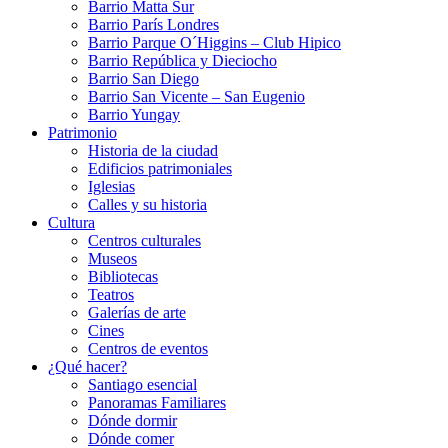
Barrio Matta Sur
Barrio Parí­s Londres
Barrio Parque O´Higgins – Club Hipico
Barrio República y Dieciocho
Barrio San Diego
Barrio San Vicente – San Eugenio
Barrio Yungay
Patrimonio
Historia de la ciudad
Edificios patrimoniales
Iglesias
Calles y su historia
Cultura
Centros culturales
Museos
Bibliotecas
Teatros
Galerí­as de arte
Cines
Centros de eventos
¿Qué hacer?
Santiago esencial
Panoramas Familiares
Dónde dormir
Dónde comer