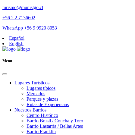
turismo@munistgo.cl
+56 2 2 7136602
WhatsApp +56 9 9920 8053
Español
English
Menu
Lugares Turísticos
Lugares tí­picos
Mercados
Parques y plazas
Rutas de Experiencias
Nuestros Barrios
Centro Histórico
Barrio Brasil / Concha y Toro
Barrio Lastarria / Bellas Artes
Barrio Franklin