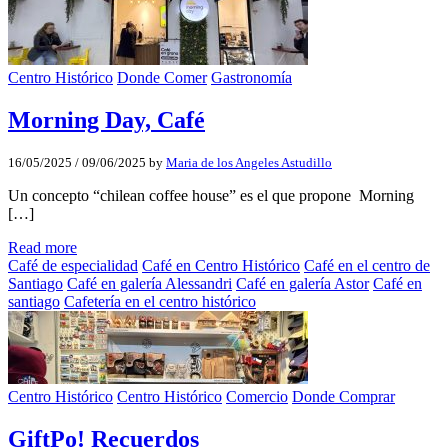
Centro Histórico
Donde Comer
Gastronomía
Morning Day, Café
16/05/2025
/
09/06/2025
by
Maria de los Angeles Astudillo
Un concepto “chilean coffee house” es el que propone Morning
[…]
Read more
Café de especialidad
Café en Centro Histórico
Café en el centro de
Santiago
Café en galería Alessandri
Café en galería Astor
Café en
santiago
Cafetería en el centro histórico
Centro Histórico
Centro Histórico
Comercio
Donde Comprar
GiftPo! Recuerdos