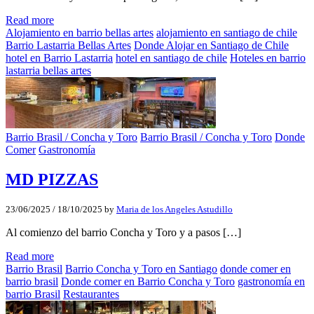
Read more
Alojamiento en barrio bellas artes
alojamiento en santiago de chile
Barrio Lastarria Bellas Artes
Donde Alojar en Santiago de Chile
hotel en Barrio Lastarria
hotel en santiago de chile
Hoteles en barrio
lastarria bellas artes
Barrio Brasil / Concha y Toro
Barrio Brasil / Concha y Toro
Donde
Comer
Gastronomía
MD PIZZAS
23/06/2025
/
18/10/2025
by
Maria de los Angeles Astudillo
Al comienzo del barrio Concha y Toro y a pasos […]
Read more
Barrio Brasil
Barrio Concha y Toro en Santiago
donde comer en
barrio brasil
Donde comer en Barrio Concha y Toro
gastronomía en
barrio Brasil
Restaurantes