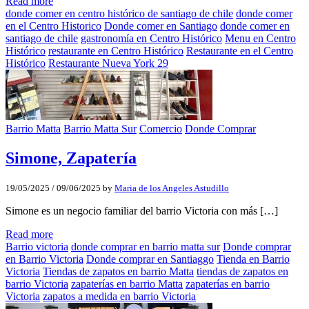
Read more
donde comer en centro histórico de santiago de chile
donde comer
en el Centro Historico
Donde comer en Santiago
donde comer en
santiago de chile
gastronomía en Centro Histórico
Menu en Centro
Histórico
restaurante en Centro Histórico
Restaurante en el Centro
Histórico
Restaurante Nueva York 29
Barrio Matta
Barrio Matta Sur
Comercio
Donde Comprar
Simone, Zapatería
19/05/2025
/
09/06/2025
by
Maria de los Angeles Astudillo
Simone es un negocio familiar del barrio Victoria con más […]
Read more
Barrio victoria
donde comprar en barrio matta sur
Donde comprar
en Barrio Victoria
Donde comprar en Santiaggo
Tienda en Barrio
Victoria
Tiendas de zapatos en barrio Matta
tiendas de zapatos en
barrio Victoria
zapaterías en barrio Matta
zapaterías en barrio
Victoria
zapatos a medida en barrio Victoria