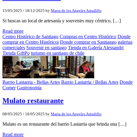
15/05/2025
/
18/12/2025
by
Maria de los Angeles Astudillo
Si buscas un local de artesanía y souvenirs muy céntrico, […]
Read more
Centro Histórico de Santiago
Compras en Centro Histórico
Donde
comprar en Centro Históricoi
Donde comprar en Santiaggo
galerias
comerciales
Souvenir en santiago
Tienda en Galería Alessandri
Tienda GiftPo
turismo en santiago de chile
Barrio Lastarria - Bellas Artes
Barrio Lastarria / Bellas Artes
Donde
Comer
Gastronomía
Mulato restaurante
08/05/2025
/
16/05/2025
by
Maria de los Angeles Astudillo
Mulato es un restaurante del barrio Lastarria que brinda una […]
Read more