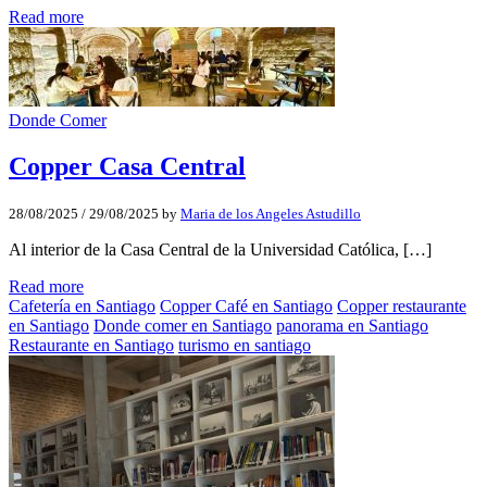
Read more
Donde Comer
Copper Casa Central
28/08/2025
/
29/08/2025
by
Maria de los Angeles Astudillo
Al interior de la Casa Central de la Universidad Católica, […]
Read more
Cafetería en Santiago
Copper Café en Santiago
Copper restaurante
en Santiago
Donde comer en Santiago
panorama en Santiago
Restaurante en Santiago
turismo en santiago