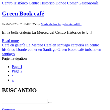
Centro Histórico
Centro Histórico
Donde Comer
Gastronomía
Green Book café
07/04/2025
/
25/04/2025
by
Maria de los Angeles Astudillo
En la bella Galería La Merced del Centro Histórico te […]
Read more
Café en galería La Merced
Café en santiago
cafetería en centro
histórico
Donde comer en Santiago
Green Book café
turismo en
santiago
Page navigation
Page
1
Page
2
›
»
BUSCANDIO
Sernatur