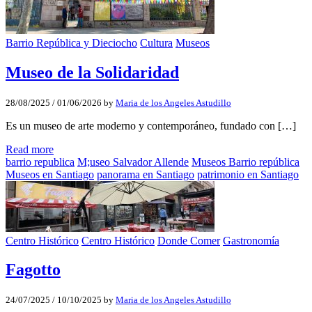
Barrio República y Dieciocho
Cultura
Museos
Museo de la Solidaridad
28/08/2025
/
01/06/2026
by
Maria de los Angeles Astudillo
Es un museo de arte moderno y contemporáneo, fundado con […]
Read more
barrio republica
M;useo Salvador Allende
Museos Barrio república
Museos en Santiago
panorama en Santiago
patrimonio en Santiago
Centro Histórico
Centro Histórico
Donde Comer
Gastronomía
Fagotto
24/07/2025
/
10/10/2025
by
Maria de los Angeles Astudillo