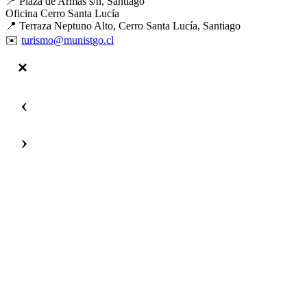
📍 Plaza de Armas s/n, Santiago
Oficina Cerro Santa Lucía
📍 Terraza Neptuno Alto, Cerro Santa Lucía, Santiago
✉️
turismo@munistgo.cl
‹
›