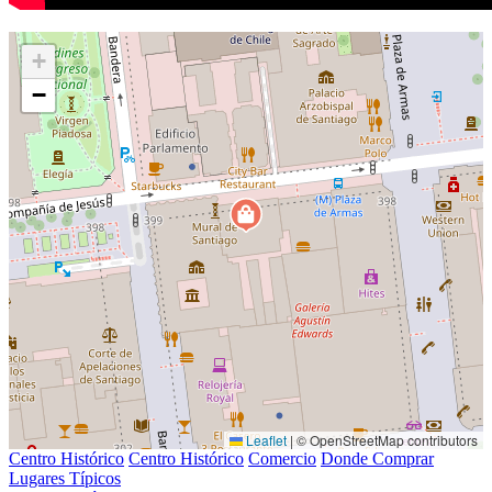
+
−
Leaflet
|
© OpenStreetMap contributors
Centro Histórico
Centro Histórico
Comercio
Donde Comprar
Lugares Típicos