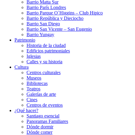
Barrio Matta Sur
Barrio Parí­s Londres
Barrio Parque O´Higgins – Club Hipico
Barrio República y Dieciocho
Barrio San Diego
Barrio San Vicente – San Eugenio
Barrio Yungay
Patrimonio
Historia de la ciudad
Edificios patrimoniales
Iglesias
Calles y su historia
Cultura
Centros culturales
Museos
Bibliotecas
Teatros
Galerí­as de arte
Cines
Centros de eventos
¿Qué hacer?
Santiago esencial
Panoramas Familiares
Dónde dormir
Dónde comer