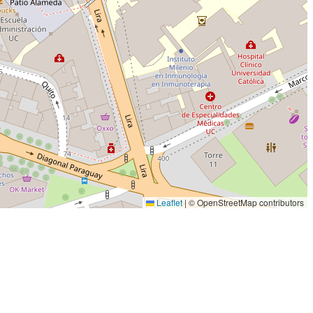
Leaflet
|
© OpenStreetMap contributors