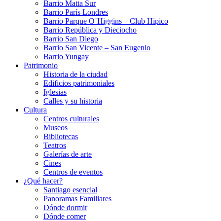
Barrio Matta Sur
Barrio Parí­s Londres
Barrio Parque O´Higgins – Club Hipico
Barrio República y Dieciocho
Barrio San Diego
Barrio San Vicente – San Eugenio
Barrio Yungay
Patrimonio
Historia de la ciudad
Edificios patrimoniales
Iglesias
Calles y su historia
Cultura
Centros culturales
Museos
Bibliotecas
Teatros
Galerí­as de arte
Cines
Centros de eventos
¿Qué hacer?
Santiago esencial
Panoramas Familiares
Dónde dormir
Dónde comer