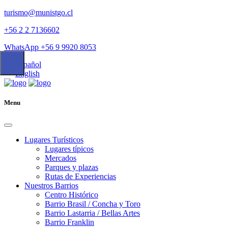
turismo@munistgo.cl
+56 2 2 7136602
WhatsApp +56 9 9920 8053
Español
English
Menu
Lugares Turísticos
Lugares tí­picos
Mercados
Parques y plazas
Rutas de Experiencias
Nuestros Barrios
Centro Histórico
Barrio Brasil / Concha y Toro
Barrio Lastarria / Bellas Artes
Barrio Franklin