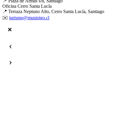
📍 Plaza de Armas s/n, Santiago
Oficina Cerro Santa Lucía
📍 Terraza Neptuno Alto, Cerro Santa Lucía, Santiago
✉️
turismo@munistgo.cl
‹
›