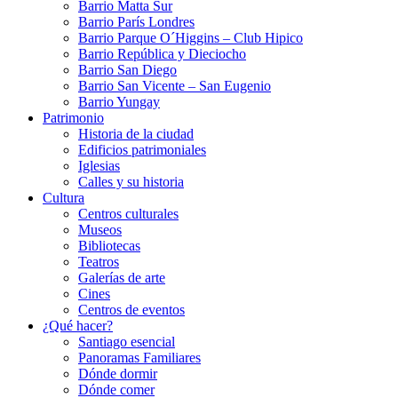
Barrio Matta Sur
Barrio Parí­s Londres
Barrio Parque O´Higgins – Club Hipico
Barrio República y Dieciocho
Barrio San Diego
Barrio San Vicente – San Eugenio
Barrio Yungay
Patrimonio
Historia de la ciudad
Edificios patrimoniales
Iglesias
Calles y su historia
Cultura
Centros culturales
Museos
Bibliotecas
Teatros
Galerí­as de arte
Cines
Centros de eventos
¿Qué hacer?
Santiago esencial
Panoramas Familiares
Dónde dormir
Dónde comer