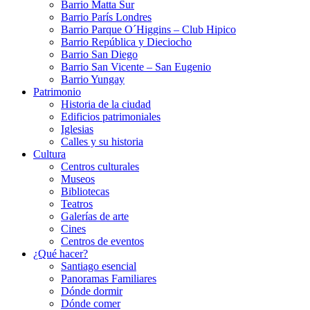
Barrio Matta Sur
Barrio Parí­s Londres
Barrio Parque O´Higgins – Club Hipico
Barrio República y Dieciocho
Barrio San Diego
Barrio San Vicente – San Eugenio
Barrio Yungay
Patrimonio
Historia de la ciudad
Edificios patrimoniales
Iglesias
Calles y su historia
Cultura
Centros culturales
Museos
Bibliotecas
Teatros
Galerí­as de arte
Cines
Centros de eventos
¿Qué hacer?
Santiago esencial
Panoramas Familiares
Dónde dormir
Dónde comer