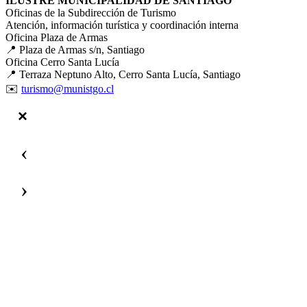
ILUSTRE MUNICIPALIDAD DE SANTIAGO
Oficinas de la Subdirección de Turismo
Atención, información turística y coordinación interna
Oficina Plaza de Armas
📍 Plaza de Armas s/n, Santiago
Oficina Cerro Santa Lucía
📍 Terraza Neptuno Alto, Cerro Santa Lucía, Santiago
✉️
turismo@munistgo.cl
‹
›