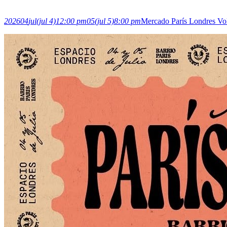
2026
04
jul
(jul 4)
12:00 pm
05
(jul 5)
8:00 pm
Mercado París Londres Vo