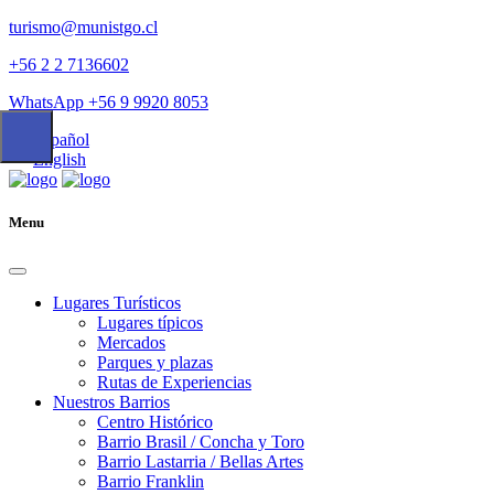
turismo@munistgo.cl
+56 2 2 7136602
WhatsApp +56 9 9920 8053
Español
English
Menu
Lugares Turísticos
Lugares tí­picos
Mercados
Parques y plazas
Rutas de Experiencias
Nuestros Barrios
Centro Histórico
Barrio Brasil / Concha y Toro
Barrio Lastarria / Bellas Artes
Barrio Franklin