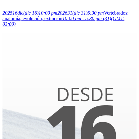
2025
16
dic
(dic 16)
10:00 pm
2026
31
(dic 31)
5:30 pm
Vertebrados:
anatomía, evolución, extinción
10:00 pm - 5:30 pm
(31)
(GMT-
03:00)