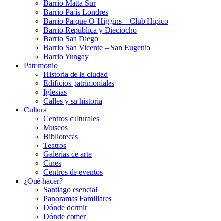
Barrio Matta Sur
Barrio Parí­s Londres
Barrio Parque O´Higgins – Club Hipico
Barrio República y Dieciocho
Barrio San Diego
Barrio San Vicente – San Eugenio
Barrio Yungay
Patrimonio
Historia de la ciudad
Edificios patrimoniales
Iglesias
Calles y su historia
Cultura
Centros culturales
Museos
Bibliotecas
Teatros
Galerí­as de arte
Cines
Centros de eventos
¿Qué hacer?
Santiago esencial
Panoramas Familiares
Dónde dormir
Dónde comer