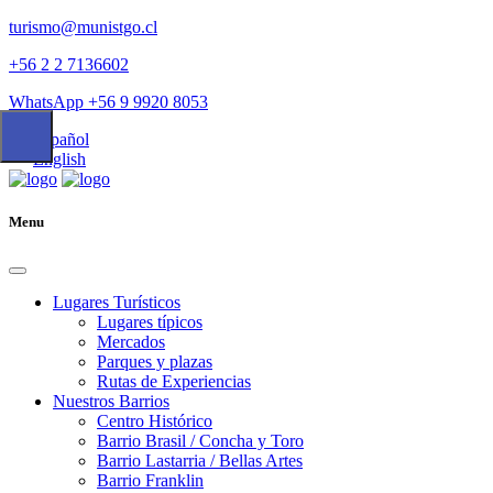
turismo@munistgo.cl
+56 2 2 7136602
WhatsApp +56 9 9920 8053
Español
English
Menu
Lugares Turísticos
Lugares tí­picos
Mercados
Parques y plazas
Rutas de Experiencias
Nuestros Barrios
Centro Histórico
Barrio Brasil / Concha y Toro
Barrio Lastarria / Bellas Artes
Barrio Franklin