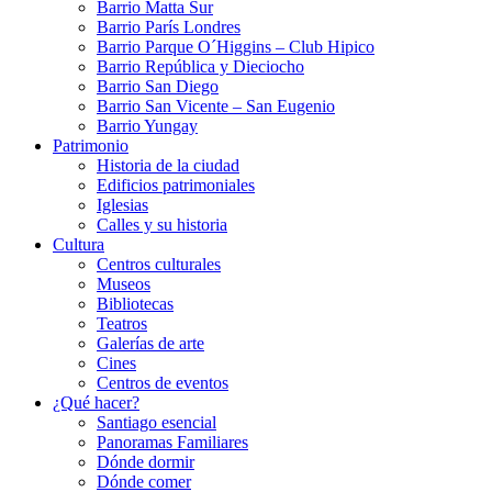
Barrio Matta Sur
Barrio Parí­s Londres
Barrio Parque O´Higgins – Club Hipico
Barrio República y Dieciocho
Barrio San Diego
Barrio San Vicente – San Eugenio
Barrio Yungay
Patrimonio
Historia de la ciudad
Edificios patrimoniales
Iglesias
Calles y su historia
Cultura
Centros culturales
Museos
Bibliotecas
Teatros
Galerí­as de arte
Cines
Centros de eventos
¿Qué hacer?
Santiago esencial
Panoramas Familiares
Dónde dormir
Dónde comer