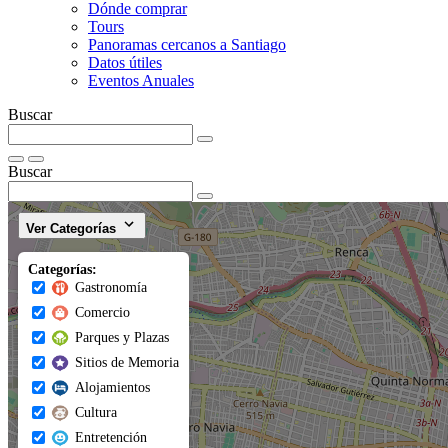
Dónde comprar
Tours
Panoramas cercanos a Santiago
Datos útiles
Eventos Anuales
Buscar
Buscar
Ver Categorías
Categorías:
Gastronomía
Comercio
Parques y Plazas
Sitios de Memoria
Alojamientos
Cultura
Entretención