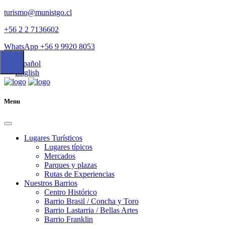
turismo@munistgo.cl
+56 2 2 7136602
WhatsApp +56 9 9920 8053
Español
English
Menu
Lugares Turísticos
Lugares tí­picos
Mercados
Parques y plazas
Rutas de Experiencias
Nuestros Barrios
Centro Histórico
Barrio Brasil / Concha y Toro
Barrio Lastarria / Bellas Artes
Barrio Franklin