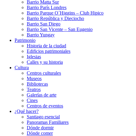
Barrio Matta Sur
Barrio Parí­s Londres
Barrio Parque O´Higgins – Club Hipico
Barrio República y Dieciocho
Barrio San Diego
Barrio San Vicente – San Eugenio
Barrio Yungay
Patrimonio
Historia de la ciudad
Edificios patrimoniales
Iglesias
Calles y su historia
Cultura
Centros culturales
Museos
Bibliotecas
Teatros
Galerí­as de arte
Cines
Centros de eventos
¿Qué hacer?
Santiago esencial
Panoramas Familiares
Dónde dormir
Dónde comer