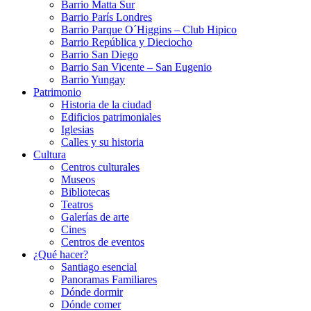
Barrio Matta Sur
Barrio Parí­s Londres
Barrio Parque O´Higgins – Club Hipico
Barrio República y Dieciocho
Barrio San Diego
Barrio San Vicente – San Eugenio
Barrio Yungay
Patrimonio
Historia de la ciudad
Edificios patrimoniales
Iglesias
Calles y su historia
Cultura
Centros culturales
Museos
Bibliotecas
Teatros
Galerí­as de arte
Cines
Centros de eventos
¿Qué hacer?
Santiago esencial
Panoramas Familiares
Dónde dormir
Dónde comer