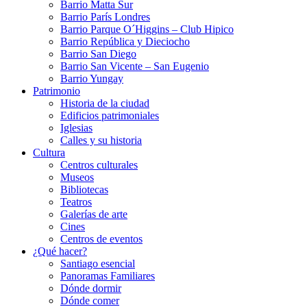
Barrio Matta Sur
Barrio Parí­s Londres
Barrio Parque O´Higgins – Club Hipico
Barrio República y Dieciocho
Barrio San Diego
Barrio San Vicente – San Eugenio
Barrio Yungay
Patrimonio
Historia de la ciudad
Edificios patrimoniales
Iglesias
Calles y su historia
Cultura
Centros culturales
Museos
Bibliotecas
Teatros
Galerí­as de arte
Cines
Centros de eventos
¿Qué hacer?
Santiago esencial
Panoramas Familiares
Dónde dormir
Dónde comer