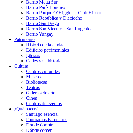
Barrio Matta Sur
Barrio Parí­s Londres
Barrio Parque O´Higgins – Club Hipico
Barrio República y Dieciocho
Barrio San Diego
Barrio San Vicente – San Eugenio
Barrio Yungay
Patrimonio
Historia de la ciudad
Edificios patrimoniales
Iglesias
Calles y su historia
Cultura
Centros culturales
Museos
Bibliotecas
Teatros
Galerí­as de arte
Cines
Centros de eventos
¿Qué hacer?
Santiago esencial
Panoramas Familiares
Dónde dormir
Dónde comer