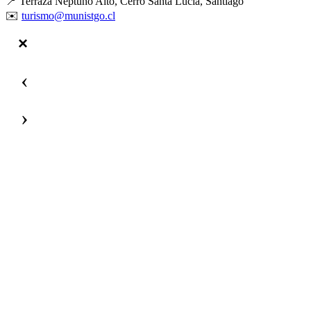
📍 Terraza Neptuno Alto, Cerro Santa Lucía, Santiago
✉️
turismo@munistgo.cl
‹
›