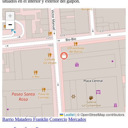
situados en el interior y exterior del galpón.
+
−
Leaflet
|
© OpenStreetMap contributors
Barrio Matadero Franklin
Comercio
Mercados