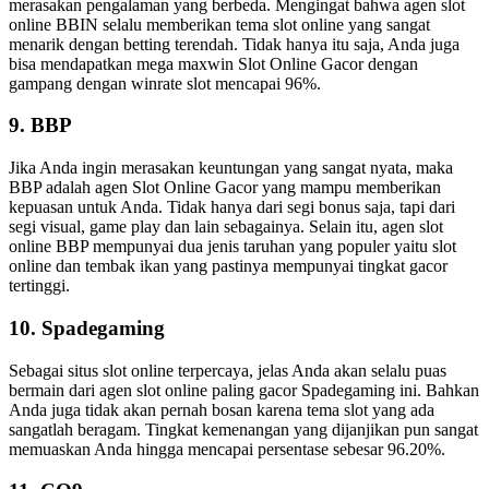
merasakan pengalaman yang berbeda. Mengingat bahwa agen slot
online BBIN selalu memberikan tema slot online yang sangat
menarik dengan betting terendah. Tidak hanya itu saja, Anda juga
bisa mendapatkan mega maxwin Slot Online Gacor dengan
gampang dengan winrate slot mencapai 96%.
9. BBP
Jika Anda ingin merasakan keuntungan yang sangat nyata, maka
BBP adalah agen Slot Online Gacor yang mampu memberikan
kepuasan untuk Anda. Tidak hanya dari segi bonus saja, tapi dari
segi visual, game play dan lain sebagainya. Selain itu, agen slot
online BBP mempunyai dua jenis taruhan yang populer yaitu slot
online dan tembak ikan yang pastinya mempunyai tingkat gacor
tertinggi.
10. Spadegaming
Sebagai situs slot online terpercaya, jelas Anda akan selalu puas
bermain dari agen slot online paling gacor Spadegaming ini. Bahkan
Anda juga tidak akan pernah bosan karena tema slot yang ada
sangatlah beragam. Tingkat kemenangan yang dijanjikan pun sangat
memuaskan Anda hingga mencapai persentase sebesar 96.20%.