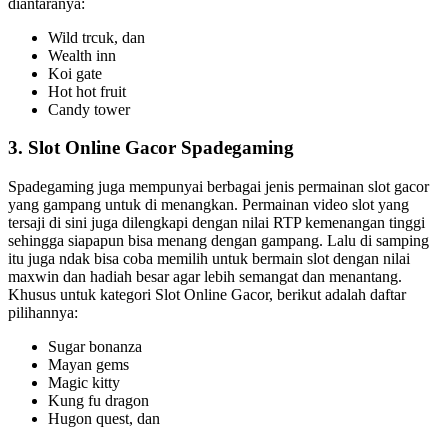
diantaranya:
Wild trcuk, dan
Wealth inn
Koi gate
Hot hot fruit
Candy tower
3. Slot Online Gacor Spadegaming
Spadegaming juga mempunyai berbagai jenis permainan slot gacor
yang gampang untuk di menangkan. Permainan video slot yang
tersaji di sini juga dilengkapi dengan nilai RTP kemenangan tinggi
sehingga siapapun bisa menang dengan gampang. Lalu di samping
itu juga ndak bisa coba memilih untuk bermain slot dengan nilai
maxwin dan hadiah besar agar lebih semangat dan menantang.
Khusus untuk kategori Slot Online Gacor, berikut adalah daftar
pilihannya:
Sugar bonanza
Mayan gems
Magic kitty
Kung fu dragon
Hugon quest, dan