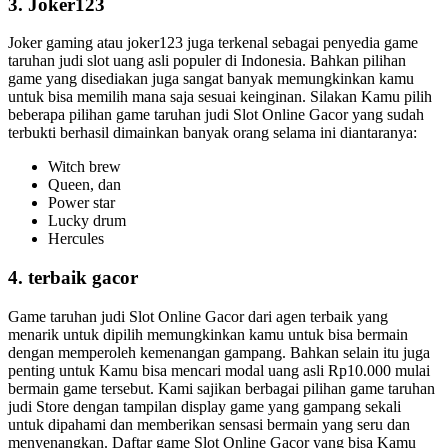
3. Joker123
Joker gaming atau joker123 juga terkenal sebagai penyedia game
taruhan judi slot uang asli populer di Indonesia. Bahkan pilihan
game yang disediakan juga sangat banyak memungkinkan kamu
untuk bisa memilih mana saja sesuai keinginan. Silakan Kamu pilih
beberapa pilihan game taruhan judi Slot Online Gacor yang sudah
terbukti berhasil dimainkan banyak orang selama ini diantaranya:
Witch brew
Queen, dan
Power star
Lucky drum
Hercules
4. terbaik gacor
Game taruhan judi Slot Online Gacor dari agen terbaik yang
menarik untuk dipilih memungkinkan kamu untuk bisa bermain
dengan memperoleh kemenangan gampang. Bahkan selain itu juga
penting untuk Kamu bisa mencari modal uang asli Rp10.000 mulai
bermain game tersebut. Kami sajikan berbagai pilihan game taruhan
judi Store dengan tampilan display game yang gampang sekali
untuk dipahami dan memberikan sensasi bermain yang seru dan
menyenangkan. Daftar game Slot Online Gacor yang bisa Kamu