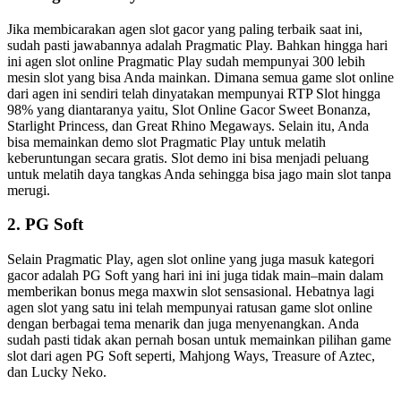
Jika membicarakan agen slot gacor yang paling terbaik saat ini,
sudah pasti jawabannya adalah Pragmatic Play. Bahkan hingga hari
ini agen slot online Pragmatic Play sudah mempunyai 300 lebih
mesin slot yang bisa Anda mainkan. Dimana semua game slot online
dari agen ini sendiri telah dinyatakan mempunyai RTP Slot hingga
98% yang diantaranya yaitu, Slot Online Gacor Sweet Bonanza,
Starlight Princess, dan Great Rhino Megaways. Selain itu, Anda
bisa memainkan demo slot Pragmatic Play untuk melatih
keberuntungan secara gratis. Slot demo ini bisa menjadi peluang
untuk melatih daya tangkas Anda sehingga bisa jago main slot tanpa
merugi.
2. PG Soft
Selain Pragmatic Play, agen slot online yang juga masuk kategori
gacor adalah PG Soft yang hari ini ini juga tidak main–main dalam
memberikan bonus mega maxwin slot sensasional. Hebatnya lagi
agen slot yang satu ini telah mempunyai ratusan game slot online
dengan berbagai tema menarik dan juga menyenangkan. Anda
sudah pasti tidak akan pernah bosan untuk memainkan pilihan game
slot dari agen PG Soft seperti, Mahjong Ways, Treasure of Aztec,
dan Lucky Neko.