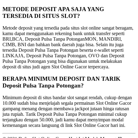
METODE DEPOSIT APA SAJA YANG
TERSEDIA DI SITUS SLOT?
Metode deposit yang tersedia pada situs slot online sangat beragam,
kamu dapat menggunakan rekening bank untuk transfer seperti
BRI,BCA, Deposit Pulsa Tanpa PotonganMON, MANDIRI,
CIMB, BNI dan bahkan bank daerah juga bisa. Selain itu juga
tersedia Deposit Pulsa Tanpa Potongan beserta e-wallet seperti
LINKAJA, Deposit Pulsa Tanpa Potongan, OVO dan Deposit
Pulsa Tanpa Potongan yang bisa digunakan untuk melakukan
deposit di situs judi agen Slot Online Gacor terpercaya.
BERAPA MINIMUM DEPOSIT DAN TARIK
Deposit Pulsa Tanpa Potongan?
Minimum deposit di situs bandar slot sangat rendah, cukup dengan
10.000 sudah bisa menjelajah segala permainan Slot Online Gacor
gampang menang dengan membawa jackpot jutaan hinga ratusan
juta rupiah. Tarik Deposit Pulsa Tanpa Potongan minimal cukup
terjangkau dengan 50.000, jadi kamu dapat menyimpan modal
kemenangan secara langsung di link Slot Online Gacor hari ini.