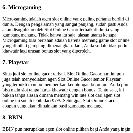
6. Microgaming
Microgaming adalah agen slot online yang paling pertama berdiri di
dunia. Dengan pengalaman yang sangat panjang, sudah pasti Anda
akan disuguhkan oleh Slot Online Gacor terbaik di dunia yang
gampang menang. Tidak hanya itu saja, alasan utama kenapa
Microgaming bisa bertahan adalah karena memang game slot online
yang dimiliki gampang dimenangkan. Jadi, Anda sudah tidak perlu
khawatir lagi urusan bonus slot yang diperoleh.
7. Playstar
Situs judi slot online gacor terbaik Slot Online Gacor hari ini pun
juga telah menyediakan agen Slot Online Gacor senior Playstar
yang terbukti mampu memberikan keuntungan beruntun. Anda pun
bisa main slot tanpa harus khawatir dengan bonus. Tentu saja, ini
bukan tanpa alasan dimana memang win rate slot dari agen slot
online ini sudah lebih dari 97%. Sehingga, Slot Online Gacor
apapun yang akan dimainkan pasti gampang menang.
8. BBIN
BBIN pun merupakan agen slot online pilihan bagi Anda yang ingin