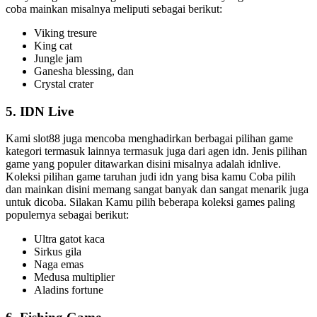
coba mainkan misalnya meliputi sebagai berikut:
Viking tresure
King cat
Jungle jam
Ganesha blessing, dan
Crystal crater
5. IDN Live
Kami slot88 juga mencoba menghadirkan berbagai pilihan game
kategori termasuk lainnya termasuk juga dari agen idn. Jenis pilihan
game yang populer ditawarkan disini misalnya adalah idnlive.
Koleksi pilihan game taruhan judi idn yang bisa kamu Coba pilih
dan mainkan disini memang sangat banyak dan sangat menarik juga
untuk dicoba. Silakan Kamu pilih beberapa koleksi games paling
populernya sebagai berikut:
Ultra gatot kaca
Sirkus gila
Naga emas
Medusa multiplier
Aladins fortune