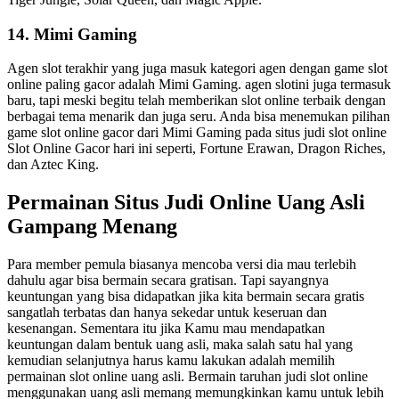
14. Mimi Gaming
Agen slot terakhir yang juga masuk kategori agen dengan game slot
online paling gacor adalah Mimi Gaming. agen slotini juga termasuk
baru, tapi meski begitu telah memberikan slot online terbaik dengan
berbagai tema menarik dan juga seru. Anda bisa menemukan pilihan
game slot online gacor dari Mimi Gaming pada situs judi slot online
Slot Online Gacor hari ini seperti, Fortune Erawan, Dragon Riches,
dan Aztec King.
Permainan Situs Judi Online Uang Asli
Gampang Menang
Para member pemula biasanya mencoba versi dia mau terlebih
dahulu agar bisa bermain secara gratisan. Tapi sayangnya
keuntungan yang bisa didapatkan jika kita bermain secara gratis
sangatlah terbatas dan hanya sekedar untuk keseruan dan
kesenangan. Sementara itu jika Kamu mau mendapatkan
keuntungan dalam bentuk uang asli, maka salah satu hal yang
kemudian selanjutnya harus kamu lakukan adalah memilih
permainan slot online uang asli. Bermain taruhan judi slot online
menggunakan uang asli memang memungkinkan kamu untuk lebih