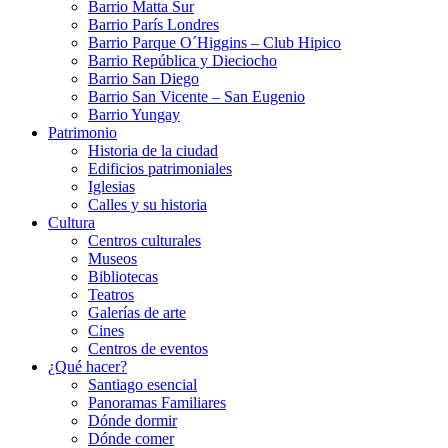
Barrio Matta Sur
Barrio Parí­s Londres
Barrio Parque O´Higgins – Club Hipico
Barrio República y Dieciocho
Barrio San Diego
Barrio San Vicente – San Eugenio
Barrio Yungay
Patrimonio
Historia de la ciudad
Edificios patrimoniales
Iglesias
Calles y su historia
Cultura
Centros culturales
Museos
Bibliotecas
Teatros
Galerí­as de arte
Cines
Centros de eventos
¿Qué hacer?
Santiago esencial
Panoramas Familiares
Dónde dormir
Dónde comer