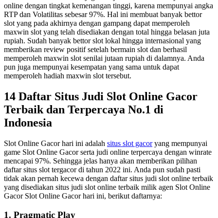
online dengan tingkat kemenangan tinggi, karena mempunyai angka
RTP dan Volatilitas sebesar 97%. Hal ini membuat banyak bettor
slot yang pada akhirnya dengan gampang dapat memperoleh
maxwin slot yang telah disediakan dengan total hingga belasan juta
rupiah. Sudah banyak bettor slot lokal hingga internasional yang
memberikan review positif setelah bermain slot dan berhasil
memperoleh maxwin slot senilai jutaan rupiah di dalamnya. Anda
pun juga mempunyai kesempatan yang sama untuk dapat
memperoleh hadiah maxwin slot tersebut.
14 Daftar Situs Judi Slot Online Gacor
Terbaik dan Terpercaya No.1 di
Indonesia
Slot Online Gacor hari ini adalah
situs slot gacor
yang mempunyai
game Slot Online Gacor serta judi online terpercaya dengan winrate
mencapai 97%. Sehingga jelas hanya akan memberikan pilihan
daftar situs slot tergacor di tahun 2022 ini. Anda pun sudah pasti
tidak akan pernah kecewa dengan daftar situs judi slot online terbaik
yang disediakan situs judi slot online terbaik milik agen Slot Online
Gacor Slot Online Gacor hari ini, berikut daftarnya:
1. Pragmatic Play