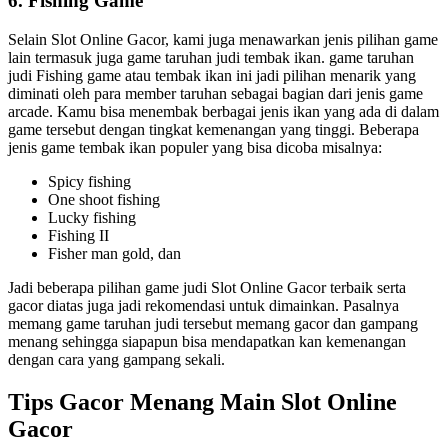
6. Fishing Game
Selain Slot Online Gacor, kami juga menawarkan jenis pilihan game
lain termasuk juga game taruhan judi tembak ikan. game taruhan
judi Fishing game atau tembak ikan ini jadi pilihan menarik yang
diminati oleh para member taruhan sebagai bagian dari jenis game
arcade. Kamu bisa menembak berbagai jenis ikan yang ada di dalam
game tersebut dengan tingkat kemenangan yang tinggi. Beberapa
jenis game tembak ikan populer yang bisa dicoba misalnya:
Spicy fishing
One shoot fishing
Lucky fishing
Fishing II
Fisher man gold, dan
Jadi beberapa pilihan game judi Slot Online Gacor terbaik serta
gacor diatas juga jadi rekomendasi untuk dimainkan. Pasalnya
memang game taruhan judi tersebut memang gacor dan gampang
menang sehingga siapapun bisa mendapatkan kan kemenangan
dengan cara yang gampang sekali.
Tips Gacor Menang Main Slot Online
Gacor