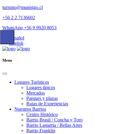
turismo@munistgo.cl
+56 2 2 7136602
WhatsApp +56 9 9920 8053
Español
English
Menu
Lugares Turísticos
Lugares tí­picos
Mercados
Parques y plazas
Rutas de Experiencias
Nuestros Barrios
Centro Histórico
Barrio Brasil / Concha y Toro
Barrio Lastarria / Bellas Artes
Barrio Franklin