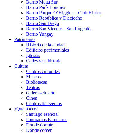
Barrio Matta Sur
Barrio Parí­s Londres
Barrio Parque O´Higgins – Club Hipico
Barrio República y Dieciocho
Barrio San Diego
Barrio San Vicente – San Eugenio
Barrio Yungay
Patrimonio
Historia de la ciudad
Edificios patrimoniales
Iglesias
Calles y su historia
Cultura
Centros culturales
Museos
Bibliotecas
Teatros
Galerí­as de arte
Cines
Centros de eventos
¿Qué hacer?
Santiago esencial
Panoramas Familiares
Dónde dormir
Dónde comer