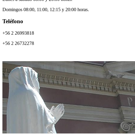
Domingos 08:00, 11:00, 12:15 y 20:00 horas.
Teléfono
+56 2 26993818
+56 2 26732278