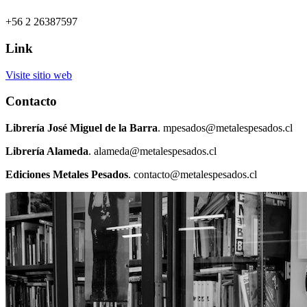
+56 2 26387597
Link
Visite sitio web
Contacto
Librería José Miguel de la Barra
. mpesados@metalespesados.cl
Librería Alameda
. alameda@metalespesados.cl
Ediciones Metales Pesados
. contacto@metalespesados.cl