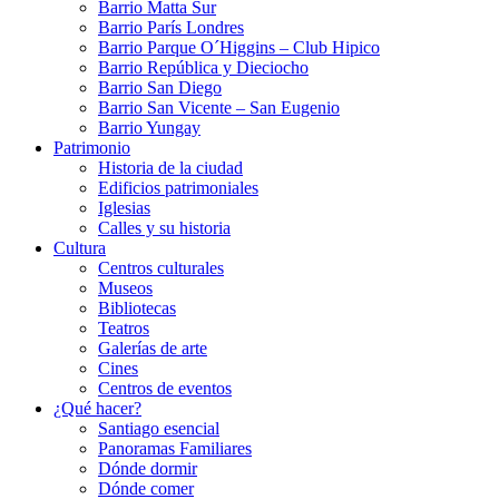
Barrio Matta Sur
Barrio Parí­s Londres
Barrio Parque O´Higgins – Club Hipico
Barrio República y Dieciocho
Barrio San Diego
Barrio San Vicente – San Eugenio
Barrio Yungay
Patrimonio
Historia de la ciudad
Edificios patrimoniales
Iglesias
Calles y su historia
Cultura
Centros culturales
Museos
Bibliotecas
Teatros
Galerí­as de arte
Cines
Centros de eventos
¿Qué hacer?
Santiago esencial
Panoramas Familiares
Dónde dormir
Dónde comer