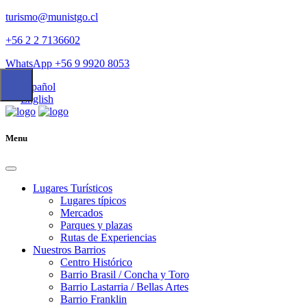
turismo@munistgo.cl
+56 2 2 7136602
WhatsApp +56 9 9920 8053
Español
English
Menu
Lugares Turísticos
Lugares tí­picos
Mercados
Parques y plazas
Rutas de Experiencias
Nuestros Barrios
Centro Histórico
Barrio Brasil / Concha y Toro
Barrio Lastarria / Bellas Artes
Barrio Franklin