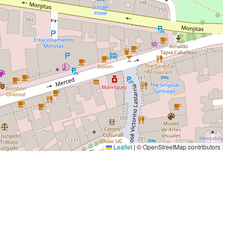
Leaflet
|
© OpenStreetMap contributors