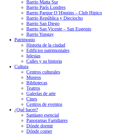
Barrio Matta Sur
Barrio Parí­s Londres
Barrio Parque O´Higgins – Club Hipico
Barrio República y Dieciocho
Barrio San Diego
Barrio San Vicente – San Eugenio
Barrio Yungay
Patrimonio
Historia de la ciudad
Edificios patrimoniales
Iglesias
Calles y su historia
Cultura
Centros culturales
Museos
Bibliotecas
Teatros
Galerí­as de arte
Cines
Centros de eventos
¿Qué hacer?
Santiago esencial
Panoramas Familiares
Dónde dormir
Dónde comer