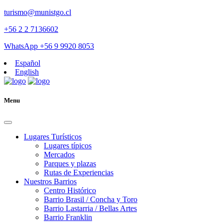
turismo@munistgo.cl
+56 2 2 7136602
WhatsApp +56 9 9920 8053
Español
English
Menu
Lugares Turísticos
Lugares tí­picos
Mercados
Parques y plazas
Rutas de Experiencias
Nuestros Barrios
Centro Histórico
Barrio Brasil / Concha y Toro
Barrio Lastarria / Bellas Artes
Barrio Franklin