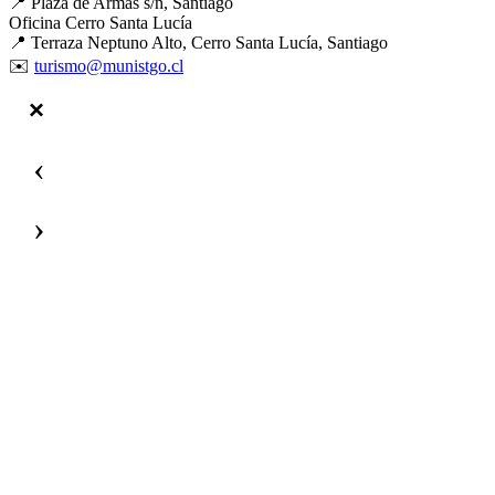
📍 Plaza de Armas s/n, Santiago
Oficina Cerro Santa Lucía
📍 Terraza Neptuno Alto, Cerro Santa Lucía, Santiago
✉️
turismo@munistgo.cl
‹
›