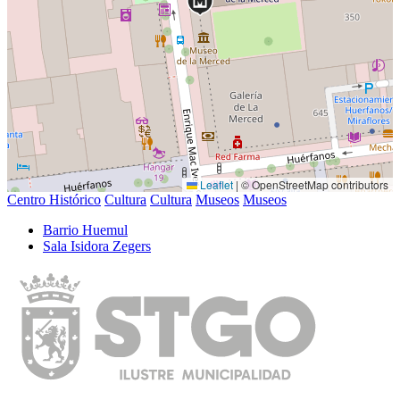
Leaflet
|
© OpenStreetMap contributors
Centro Histórico
Cultura
Cultura
Museos
Museos
Barrio Huemul
Sala Isidora Zegers