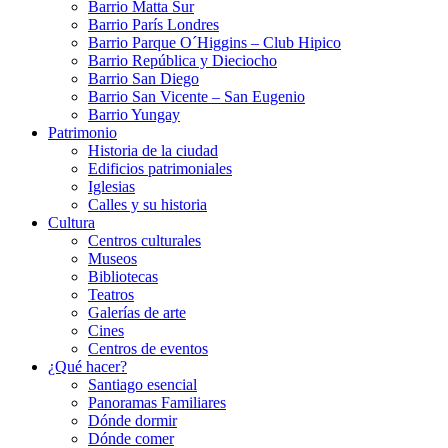
Barrio Matta Sur
Barrio Parí­s Londres
Barrio Parque O´Higgins – Club Hipico
Barrio República y Dieciocho
Barrio San Diego
Barrio San Vicente – San Eugenio
Barrio Yungay
Patrimonio
Historia de la ciudad
Edificios patrimoniales
Iglesias
Calles y su historia
Cultura
Centros culturales
Museos
Bibliotecas
Teatros
Galerí­as de arte
Cines
Centros de eventos
¿Qué hacer?
Santiago esencial
Panoramas Familiares
Dónde dormir
Dónde comer