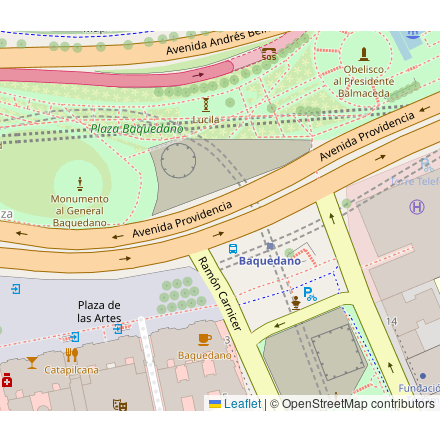
Leaflet
|
© OpenStreetMap contributors