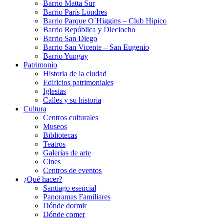
Barrio Matta Sur
Barrio Parí­s Londres
Barrio Parque O´Higgins – Club Hipico
Barrio República y Dieciocho
Barrio San Diego
Barrio San Vicente – San Eugenio
Barrio Yungay
Patrimonio
Historia de la ciudad
Edificios patrimoniales
Iglesias
Calles y su historia
Cultura
Centros culturales
Museos
Bibliotecas
Teatros
Galerí­as de arte
Cines
Centros de eventos
¿Qué hacer?
Santiago esencial
Panoramas Familiares
Dónde dormir
Dónde comer