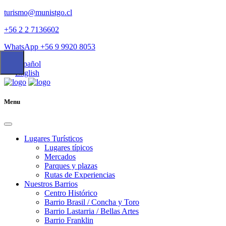
turismo@munistgo.cl
+56 2 2 7136602
WhatsApp +56 9 9920 8053
Español
English
Menu
Lugares Turísticos
Lugares tí­picos
Mercados
Parques y plazas
Rutas de Experiencias
Nuestros Barrios
Centro Histórico
Barrio Brasil / Concha y Toro
Barrio Lastarria / Bellas Artes
Barrio Franklin