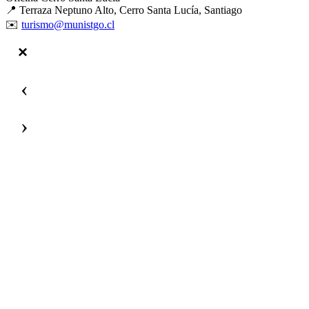
📍 Terraza Neptuno Alto, Cerro Santa Lucía, Santiago
✉️
turismo@munistgo.cl
‹
›