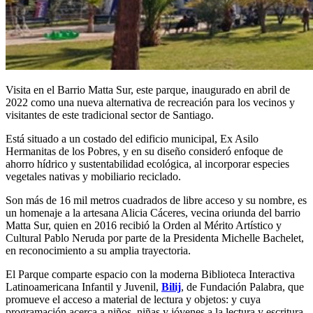
Visita en el Barrio Matta Sur, este parque, inaugurado en abril de
2022 como una nueva alternativa de recreación para los vecinos y
visitantes de este tradicional sector de Santiago.
Está situado a un costado del edificio municipal, Ex Asilo
Hermanitas de los Pobres, y en su diseño consideró enfoque de
ahorro hídrico y sustentabilidad ecológica, al incorporar especies
vegetales nativas y mobiliario reciclado.
Son más de 16 mil metros cuadrados de libre acceso y su nombre, es
un homenaje a la artesana Alicia Cáceres, vecina oriunda del barrio
Matta Sur, quien en 2016 recibió la Orden al Mérito Artístico y
Cultural Pablo Neruda por parte de la Presidenta Michelle Bachelet,
en reconocimiento a su amplia trayectoria.
El Parque comparte espacio con la moderna Biblioteca Interactiva
Latinoamericana Infantil y Juvenil,
Bilij
, de Fundación Palabra, que
promueve el acceso a material de lectura y objetos: y cuya
programación acerca a niños, niñas y jóvenes a la lectura y escritura,