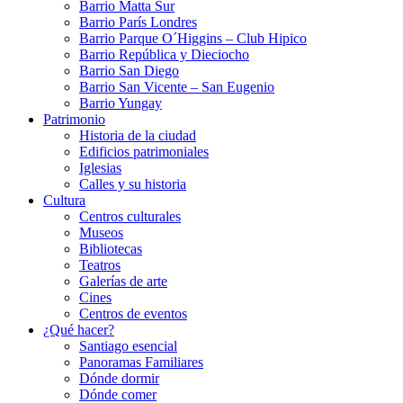
Barrio Matta Sur
Barrio Parí­s Londres
Barrio Parque O´Higgins – Club Hipico
Barrio República y Dieciocho
Barrio San Diego
Barrio San Vicente – San Eugenio
Barrio Yungay
Patrimonio
Historia de la ciudad
Edificios patrimoniales
Iglesias
Calles y su historia
Cultura
Centros culturales
Museos
Bibliotecas
Teatros
Galerí­as de arte
Cines
Centros de eventos
¿Qué hacer?
Santiago esencial
Panoramas Familiares
Dónde dormir
Dónde comer