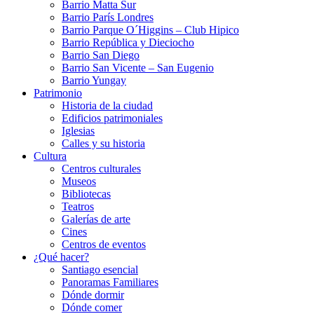
Barrio Matta Sur
Barrio Parí­s Londres
Barrio Parque O´Higgins – Club Hipico
Barrio República y Dieciocho
Barrio San Diego
Barrio San Vicente – San Eugenio
Barrio Yungay
Patrimonio
Historia de la ciudad
Edificios patrimoniales
Iglesias
Calles y su historia
Cultura
Centros culturales
Museos
Bibliotecas
Teatros
Galerí­as de arte
Cines
Centros de eventos
¿Qué hacer?
Santiago esencial
Panoramas Familiares
Dónde dormir
Dónde comer