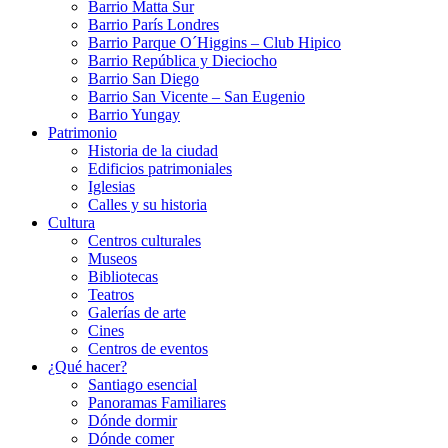
Barrio Matta Sur
Barrio Parí­s Londres
Barrio Parque O´Higgins – Club Hipico
Barrio República y Dieciocho
Barrio San Diego
Barrio San Vicente – San Eugenio
Barrio Yungay
Patrimonio
Historia de la ciudad
Edificios patrimoniales
Iglesias
Calles y su historia
Cultura
Centros culturales
Museos
Bibliotecas
Teatros
Galerí­as de arte
Cines
Centros de eventos
¿Qué hacer?
Santiago esencial
Panoramas Familiares
Dónde dormir
Dónde comer