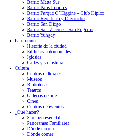
Barrio Matta Sur
Barrio Parí­s Londres
Barrio Parque O´Higgins – Club Hipico
Barrio República y Dieciocho
Barrio San Diego
Barrio San Vicente – San Eugenio
Barrio Yungay
Patrimonio
Historia de la ciudad
Edificios patrimoniales
Iglesias
Calles y su historia
Cultura
Centros culturales
Museos
Bibliotecas
Teatros
Galerí­as de arte
Cines
Centros de eventos
¿Qué hacer?
Santiago esencial
Panoramas Familiares
Dónde dormir
Dónde comer