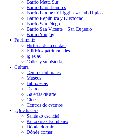
Barrio Matta Sur
Barrio Parí­s Londres
Barrio Parque O´Higgins – Club Hipico
Barrio República y Dieciocho
Barrio San Diego
Barrio San Vicente – San Eugenio
Barrio Yungay
Patrimonio
Historia de la ciudad
Edificios patrimoniales
Iglesias
Calles y su historia
Cultura
Centros culturales
Museos
Bibliotecas
Teatros
Galerí­as de arte
Cines
Centros de eventos
¿Qué hacer?
Santiago esencial
Panoramas Familiares
Dónde dormir
Dónde comer