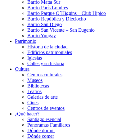
Barrio Matta Sur
Barrio Parí­s Londres
Barrio Parque O´Higgins – Club Hipico
Barrio República y Dieciocho
Barrio San Diego
Barrio San Vicente – San Eugenio
Barrio Yungay
Patrimonio
Historia de la ciudad
Edificios patrimoniales
Iglesias
Calles y su historia
Cultura
Centros culturales
Museos
Bibliotecas
Teatros
Galerí­as de arte
Cines
Centros de eventos
¿Qué hacer?
Santiago esencial
Panoramas Familiares
Dónde dormir
Dónde comer