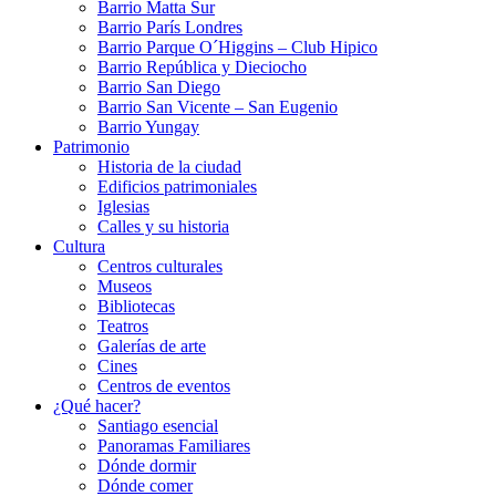
Barrio Matta Sur
Barrio Parí­s Londres
Barrio Parque O´Higgins – Club Hipico
Barrio República y Dieciocho
Barrio San Diego
Barrio San Vicente – San Eugenio
Barrio Yungay
Patrimonio
Historia de la ciudad
Edificios patrimoniales
Iglesias
Calles y su historia
Cultura
Centros culturales
Museos
Bibliotecas
Teatros
Galerí­as de arte
Cines
Centros de eventos
¿Qué hacer?
Santiago esencial
Panoramas Familiares
Dónde dormir
Dónde comer