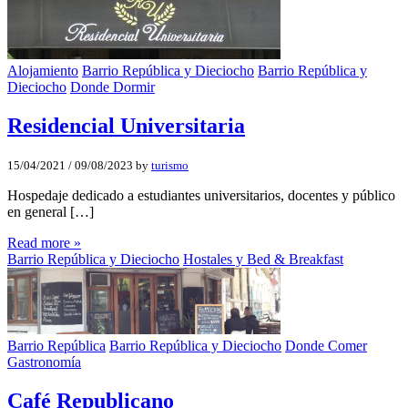
Alojamiento
Barrio República y Dieciocho
Barrio República y
Dieciocho
Donde Dormir
Residencial Universitaria
15/04/2021
/
09/08/2023
by
turismo
Hospedaje dedicado a estudiantes universitarios, docentes y público
en general […]
Read more »
Barrio República y Dieciocho
Hostales y Bed & Breakfast
Barrio República
Barrio República y Dieciocho
Donde Comer
Gastronomía
Café Republicano