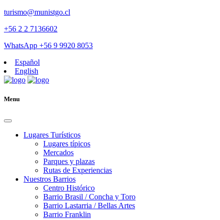
turismo@munistgo.cl
+56 2 2 7136602
WhatsApp +56 9 9920 8053
Español
English
Menu
Lugares Turísticos
Lugares tí­picos
Mercados
Parques y plazas
Rutas de Experiencias
Nuestros Barrios
Centro Histórico
Barrio Brasil / Concha y Toro
Barrio Lastarria / Bellas Artes
Barrio Franklin