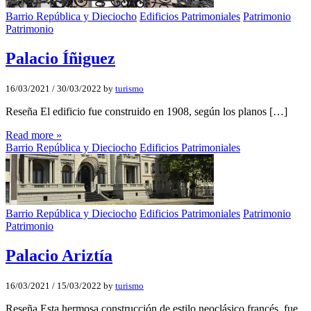
Barrio República y Dieciocho
Edificios Patrimoniales
Patrimonio
Patrimonio
Palacio Íñiguez
16/03/2021
/
30/03/2022
by
turismo
Reseña El edificio fue construido en 1908, según los planos […]
Read more »
Barrio República y Dieciocho
Edificios Patrimoniales
Barrio República y Dieciocho
Edificios Patrimoniales
Patrimonio
Patrimonio
Palacio Ariztí­a
16/03/2021
/
15/03/2022
by
turismo
Reseña Esta hermosa construcción de estilo neoclásico francés, fue