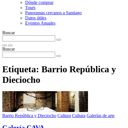
Dónde comprar
Tours
Panoramas cercanos a Santiago
Datos útiles
Eventos Anuales
Buscar
Buscar
Etiqueta:
Barrio República y
Dieciocho
Barrio República y Dieciocho
Cultura
Cultura
Galerías de arte
Galerí­a CAVA