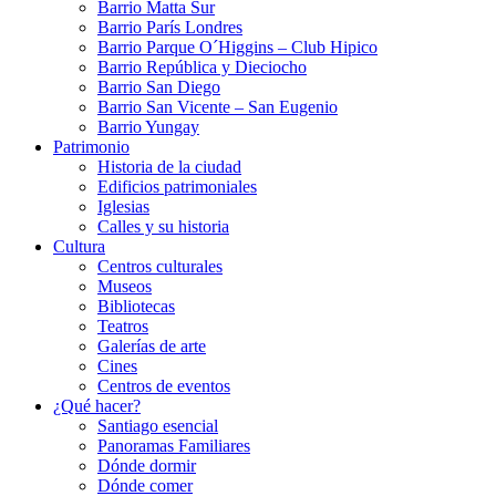
Barrio Matta Sur
Barrio Parí­s Londres
Barrio Parque O´Higgins – Club Hipico
Barrio República y Dieciocho
Barrio San Diego
Barrio San Vicente – San Eugenio
Barrio Yungay
Patrimonio
Historia de la ciudad
Edificios patrimoniales
Iglesias
Calles y su historia
Cultura
Centros culturales
Museos
Bibliotecas
Teatros
Galerí­as de arte
Cines
Centros de eventos
¿Qué hacer?
Santiago esencial
Panoramas Familiares
Dónde dormir
Dónde comer