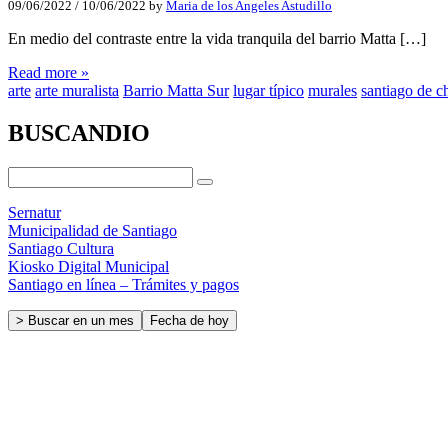
09/06/2022
/
10/06/2022
by
Maria de los Angeles Astudillo
En medio del contraste entre la vida tranquila del barrio Matta […]
Read more »
arte
arte muralista
Barrio Matta Sur
lugar típico
murales
santiago de ch
BUSCANDIO
Sernatur
Municipalidad de Santiago
Santiago Cultura
Kiosko Digital Municipal
Santiago en línea – Trámites y pagos
> Buscar en un mes
Fecha de hoy