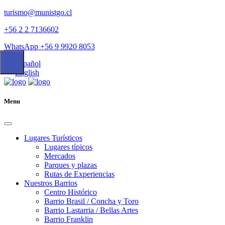
turismo@munistgo.cl
+56 2 2 7136602
WhatsApp +56 9 9920 8053
Español
English
Menu
Lugares Turísticos
Lugares tí­picos
Mercados
Parques y plazas
Rutas de Experiencias
Nuestros Barrios
Centro Histórico
Barrio Brasil / Concha y Toro
Barrio Lastarria / Bellas Artes
Barrio Franklin