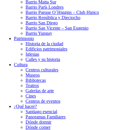
Barrio Matta Sur
Barrio Parí­s Londres
Barrio Parque O´Higgins – Club Hipico
Barrio República y Dieciocho
Barrio San Diego
Barrio San Vicente – San Eugenio
Barrio Yungay
Patrimonio
Historia de la ciudad
Edificios patrimoniales
Iglesias
Calles y su historia
Cultura
Centros culturales
Museos
Bibliotecas
Teatros
Galerí­as de arte
Cines
Centros de eventos
¿Qué hacer?
Santiago esencial
Panoramas Familiares
Dónde dormir
Dónde comer