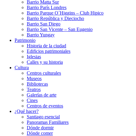
Barrio Matta Sur
Barrio Parí­s Londres
Barrio Parque O´Higgins – Club Hipico
Barrio República y Dieciocho
Barrio San Diego
Barrio San Vicente – San Eugenio
Barrio Yungay
Patrimonio
Historia de la ciudad
Edificios patrimoniales
Iglesias
Calles y su historia
Cultura
Centros culturales
Museos
Bibliotecas
Teatros
Galerí­as de arte
Cines
Centros de eventos
¿Qué hacer?
Santiago esencial
Panoramas Familiares
Dónde dormir
Dónde comer