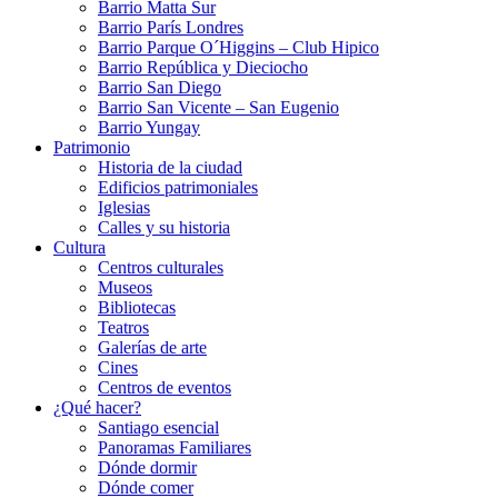
Barrio Matta Sur
Barrio Parí­s Londres
Barrio Parque O´Higgins – Club Hipico
Barrio República y Dieciocho
Barrio San Diego
Barrio San Vicente – San Eugenio
Barrio Yungay
Patrimonio
Historia de la ciudad
Edificios patrimoniales
Iglesias
Calles y su historia
Cultura
Centros culturales
Museos
Bibliotecas
Teatros
Galerí­as de arte
Cines
Centros de eventos
¿Qué hacer?
Santiago esencial
Panoramas Familiares
Dónde dormir
Dónde comer