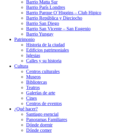
Barrio Matta Sur
Barrio Parí­s Londres
Barrio Parque O´Higgins – Club Hipico
Barrio República y Dieciocho
Barrio San Diego
Barrio San Vicente – San Eugenio
Barrio Yungay
Patrimonio
Historia de la ciudad
Edificios patrimoniales
Iglesias
Calles y su historia
Cultura
Centros culturales
Museos
Bibliotecas
Teatros
Galerí­as de arte
Cines
Centros de eventos
¿Qué hacer?
Santiago esencial
Panoramas Familiares
Dónde dormir
Dónde comer