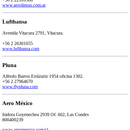
www.aerolineas.com.ar
Lufthansa
Avenida Vitacura 2791, Vitacura.
+56 2 26301655
www.lufthansa.com
Pluna
Alfredo Barros Errázuriz 1954 oficina 1302.
+56 2 27964670
www.flypluna.com
Aero México
Isidora Goyenechea 2939 Of. 602, Las Condes
800400239
www.aeromexico.com/cl