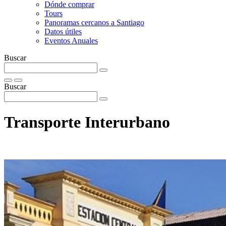
Dónde comprar
Tours
Panoramas cercanos a Santiago
Datos útiles
Eventos Anuales
Buscar
Buscar
Transporte Interurbano