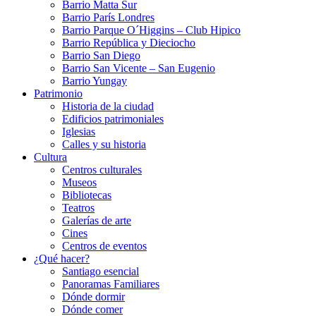
Barrio Matta Sur
Barrio Parí­s Londres
Barrio Parque O´Higgins – Club Hipico
Barrio República y Dieciocho
Barrio San Diego
Barrio San Vicente – San Eugenio
Barrio Yungay
Patrimonio
Historia de la ciudad
Edificios patrimoniales
Iglesias
Calles y su historia
Cultura
Centros culturales
Museos
Bibliotecas
Teatros
Galerí­as de arte
Cines
Centros de eventos
¿Qué hacer?
Santiago esencial
Panoramas Familiares
Dónde dormir
Dónde comer