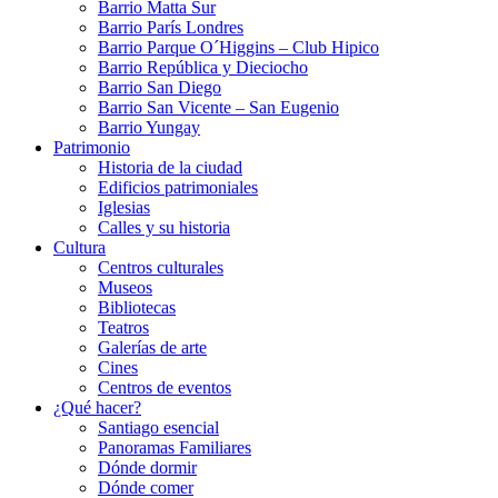
Barrio Matta Sur
Barrio Parí­s Londres
Barrio Parque O´Higgins – Club Hipico
Barrio República y Dieciocho
Barrio San Diego
Barrio San Vicente – San Eugenio
Barrio Yungay
Patrimonio
Historia de la ciudad
Edificios patrimoniales
Iglesias
Calles y su historia
Cultura
Centros culturales
Museos
Bibliotecas
Teatros
Galerí­as de arte
Cines
Centros de eventos
¿Qué hacer?
Santiago esencial
Panoramas Familiares
Dónde dormir
Dónde comer