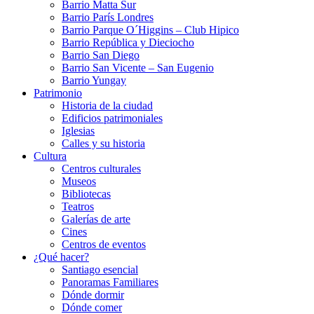
Barrio Matta Sur
Barrio Parí­s Londres
Barrio Parque O´Higgins – Club Hipico
Barrio República y Dieciocho
Barrio San Diego
Barrio San Vicente – San Eugenio
Barrio Yungay
Patrimonio
Historia de la ciudad
Edificios patrimoniales
Iglesias
Calles y su historia
Cultura
Centros culturales
Museos
Bibliotecas
Teatros
Galerí­as de arte
Cines
Centros de eventos
¿Qué hacer?
Santiago esencial
Panoramas Familiares
Dónde dormir
Dónde comer