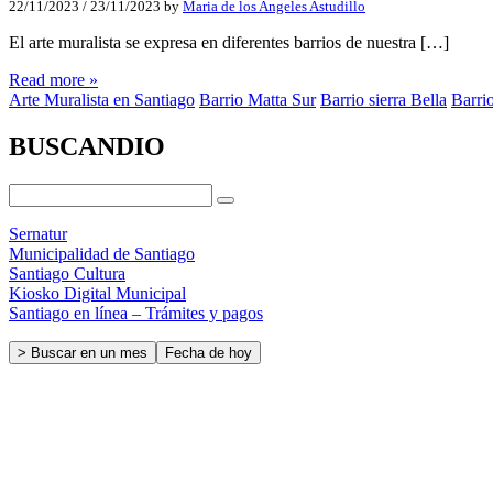
22/11/2023
/
23/11/2023
by
Maria de los Angeles Astudillo
El arte muralista se expresa en diferentes barrios de nuestra […]
Read more »
Arte Muralista en Santiago
Barrio Matta Sur
Barrio sierra Bella
Barri
BUSCANDIO
Sernatur
Municipalidad de Santiago
Santiago Cultura
Kiosko Digital Municipal
Santiago en línea – Trámites y pagos
> Buscar en un mes
Fecha de hoy