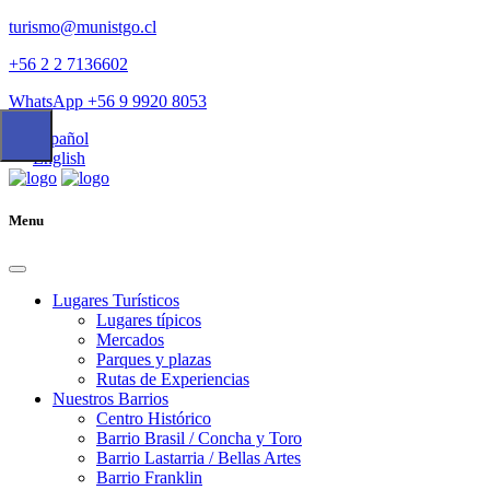
turismo@munistgo.cl
+56 2 2 7136602
WhatsApp +56 9 9920 8053
Español
English
Menu
Lugares Turísticos
Lugares tí­picos
Mercados
Parques y plazas
Rutas de Experiencias
Nuestros Barrios
Centro Histórico
Barrio Brasil / Concha y Toro
Barrio Lastarria / Bellas Artes
Barrio Franklin