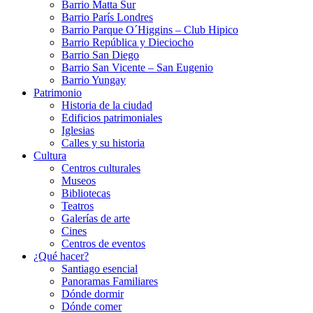
Barrio Matta Sur
Barrio Parí­s Londres
Barrio Parque O´Higgins – Club Hipico
Barrio República y Dieciocho
Barrio San Diego
Barrio San Vicente – San Eugenio
Barrio Yungay
Patrimonio
Historia de la ciudad
Edificios patrimoniales
Iglesias
Calles y su historia
Cultura
Centros culturales
Museos
Bibliotecas
Teatros
Galerí­as de arte
Cines
Centros de eventos
¿Qué hacer?
Santiago esencial
Panoramas Familiares
Dónde dormir
Dónde comer