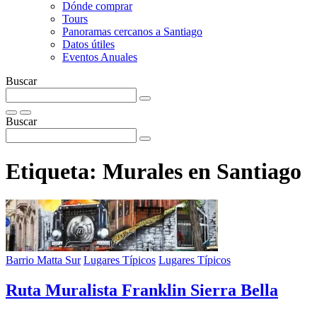
Dónde comprar
Tours
Panoramas cercanos a Santiago
Datos útiles
Eventos Anuales
Buscar
Buscar
Etiqueta:
Murales en Santiago
Barrio Matta Sur
Lugares Típicos
Lugares Típicos
Ruta Muralista Franklin Sierra Bella