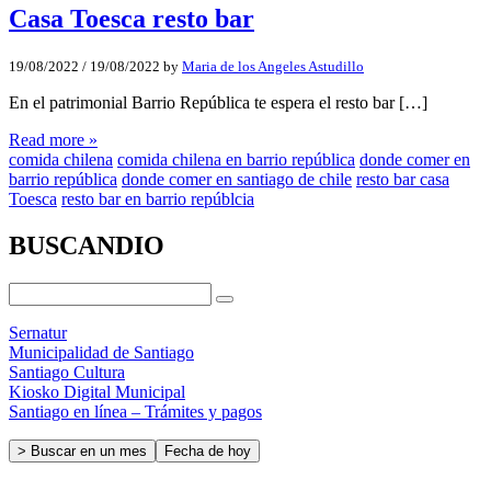
Casa Toesca resto bar
19/08/2022
/
19/08/2022
by
Maria de los Angeles Astudillo
En el patrimonial Barrio República te espera el resto bar […]
Read more »
comida chilena
comida chilena en barrio república
donde comer en
barrio república
donde comer en santiago de chile
resto bar casa
Toesca
resto bar en barrio repúblcia
BUSCANDIO
Sernatur
Municipalidad de Santiago
Santiago Cultura
Kiosko Digital Municipal
Santiago en línea – Trámites y pagos
> Buscar en un mes
Fecha de hoy