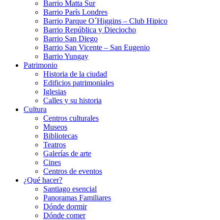
Barrio Matta Sur
Barrio Parí­s Londres
Barrio Parque O´Higgins – Club Hipico
Barrio República y Dieciocho
Barrio San Diego
Barrio San Vicente – San Eugenio
Barrio Yungay
Patrimonio
Historia de la ciudad
Edificios patrimoniales
Iglesias
Calles y su historia
Cultura
Centros culturales
Museos
Bibliotecas
Teatros
Galerí­as de arte
Cines
Centros de eventos
¿Qué hacer?
Santiago esencial
Panoramas Familiares
Dónde dormir
Dónde comer