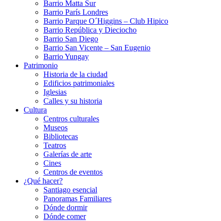
Barrio Matta Sur
Barrio Parí­s Londres
Barrio Parque O´Higgins – Club Hipico
Barrio República y Dieciocho
Barrio San Diego
Barrio San Vicente – San Eugenio
Barrio Yungay
Patrimonio
Historia de la ciudad
Edificios patrimoniales
Iglesias
Calles y su historia
Cultura
Centros culturales
Museos
Bibliotecas
Teatros
Galerí­as de arte
Cines
Centros de eventos
¿Qué hacer?
Santiago esencial
Panoramas Familiares
Dónde dormir
Dónde comer