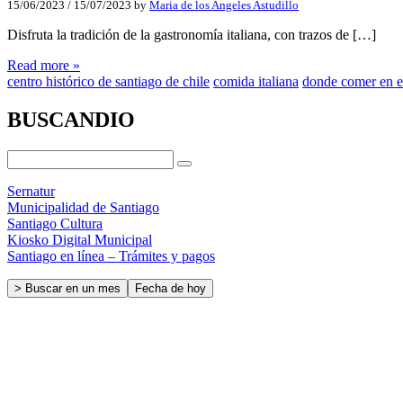
15/06/2023
/
15/07/2023
by
Maria de los Angeles Astudillo
Disfruta la tradición de la gastronomía italiana, con trazos de […]
Read more »
centro histórico de santiago de chile
comida italiana
donde comer en e
BUSCANDIO
Sernatur
Municipalidad de Santiago
Santiago Cultura
Kiosko Digital Municipal
Santiago en línea – Trámites y pagos
> Buscar en un mes
Fecha de hoy