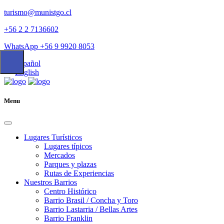
turismo@munistgo.cl
+56 2 2 7136602
WhatsApp +56 9 9920 8053
Español
English
Menu
Lugares Turísticos
Lugares tí­picos
Mercados
Parques y plazas
Rutas de Experiencias
Nuestros Barrios
Centro Histórico
Barrio Brasil / Concha y Toro
Barrio Lastarria / Bellas Artes
Barrio Franklin