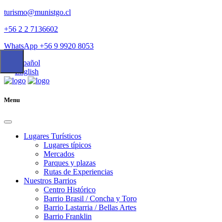
turismo@munistgo.cl
+56 2 2 7136602
WhatsApp +56 9 9920 8053
Español
English
Menu
Lugares Turísticos
Lugares tí­picos
Mercados
Parques y plazas
Rutas de Experiencias
Nuestros Barrios
Centro Histórico
Barrio Brasil / Concha y Toro
Barrio Lastarria / Bellas Artes
Barrio Franklin