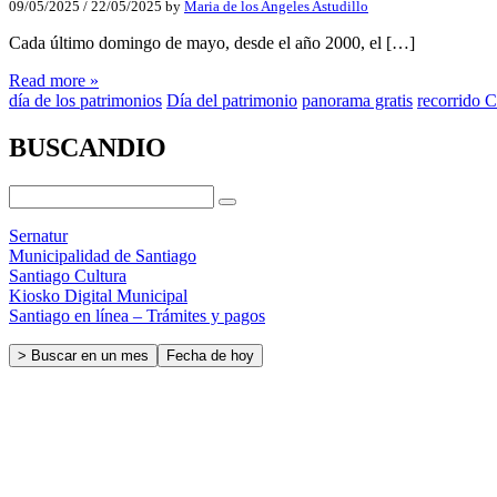
09/05/2025
/
22/05/2025
by
Maria de los Angeles Astudillo
Cada último domingo de mayo, desde el año 2000, el […]
Read more »
día de los patrimonios
Día del patrimonio
panorama gratis
recorrido C
BUSCANDIO
Sernatur
Municipalidad de Santiago
Santiago Cultura
Kiosko Digital Municipal
Santiago en línea – Trámites y pagos
> Buscar en un mes
Fecha de hoy