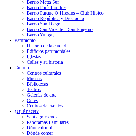
Barrio Matta Sur
Barrio Parí­s Londres
Barrio Parque O´Higgins – Club Hipico
Barrio República y Dieciocho
Barrio San Diego
Barrio San Vicente – San Eugenio
Barrio Yungay
Patrimonio
Historia de la ciudad
Edificios patrimoniales
Iglesias
Calles y su historia
Cultura
Centros culturales
Museos
Bibliotecas
Teatros
Galerí­as de arte
Cines
Centros de eventos
¿Qué hacer?
Santiago esencial
Panoramas Familiares
Dónde dormir
Dónde comer