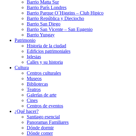
Barrio Matta Sur
Barrio Parí­s Londres
Barrio Parque O´Higgins – Club Hipico
Barrio República y Dieciocho
Barrio San Diego
Barrio San Vicente – San Eugenio
Barrio Yungay
Patrimonio
Historia de la ciudad
Edificios patrimoniales
Iglesias
Calles y su historia
Cultura
Centros culturales
Museos
Bibliotecas
Teatros
Galerí­as de arte
Cines
Centros de eventos
¿Qué hacer?
Santiago esencial
Panoramas Familiares
Dónde dormir
Dónde comer