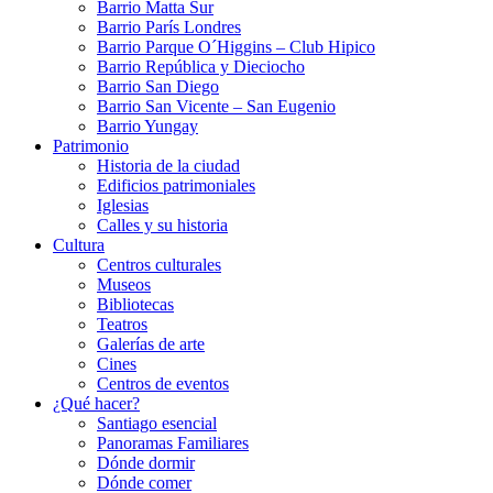
Barrio Matta Sur
Barrio Parí­s Londres
Barrio Parque O´Higgins – Club Hipico
Barrio República y Dieciocho
Barrio San Diego
Barrio San Vicente – San Eugenio
Barrio Yungay
Patrimonio
Historia de la ciudad
Edificios patrimoniales
Iglesias
Calles y su historia
Cultura
Centros culturales
Museos
Bibliotecas
Teatros
Galerí­as de arte
Cines
Centros de eventos
¿Qué hacer?
Santiago esencial
Panoramas Familiares
Dónde dormir
Dónde comer