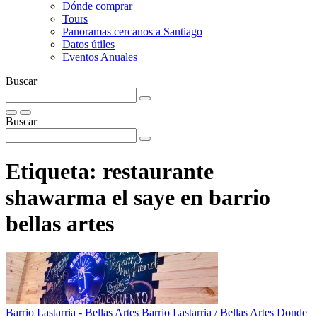
Dónde comprar
Tours
Panoramas cercanos a Santiago
Datos útiles
Eventos Anuales
Buscar
Buscar
Etiqueta:
restaurante
shawarma el saye en barrio
bellas artes
Barrio Lastarria - Bellas Artes
Barrio Lastarria / Bellas Artes
Donde