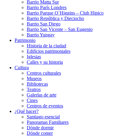
Barrio Matta Sur
Barrio Parí­s Londres
Barrio Parque O´Higgins – Club Hipico
Barrio República y Dieciocho
Barrio San Diego
Barrio San Vicente – San Eugenio
Barrio Yungay
Patrimonio
Historia de la ciudad
Edificios patrimoniales
Iglesias
Calles y su historia
Cultura
Centros culturales
Museos
Bibliotecas
Teatros
Galerí­as de arte
Cines
Centros de eventos
¿Qué hacer?
Santiago esencial
Panoramas Familiares
Dónde dormir
Dónde comer