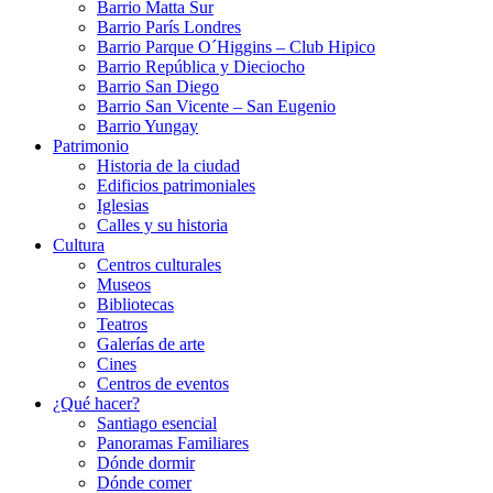
Barrio Matta Sur
Barrio Parí­s Londres
Barrio Parque O´Higgins – Club Hipico
Barrio República y Dieciocho
Barrio San Diego
Barrio San Vicente – San Eugenio
Barrio Yungay
Patrimonio
Historia de la ciudad
Edificios patrimoniales
Iglesias
Calles y su historia
Cultura
Centros culturales
Museos
Bibliotecas
Teatros
Galerí­as de arte
Cines
Centros de eventos
¿Qué hacer?
Santiago esencial
Panoramas Familiares
Dónde dormir
Dónde comer