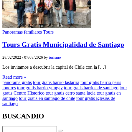
Panoramas familiares
Tours
Tours Gratis Municipalidad de Santiago
28/02/2022
/
07/08/2026
by
turismo
Los invitamos a descubrir la capital de Chile con la […]
Read more »
panorama gratis
tour gratis barrio lastarria
tour gratis barrio paris
londres
tour gratis barrio yungay
tour gratis barrios de santiago
tour
gratis Centro Historico
tour gratis cerro santa lucia
tour gratis en
santiago
tour gratis en santiago de chile
tour gratis iglesias de
santiago
BUSCANDIO