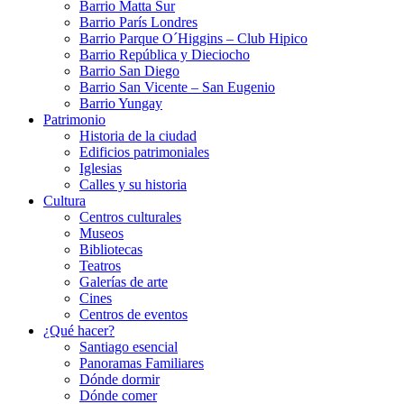
Barrio Matta Sur
Barrio Parí­s Londres
Barrio Parque O´Higgins – Club Hipico
Barrio República y Dieciocho
Barrio San Diego
Barrio San Vicente – San Eugenio
Barrio Yungay
Patrimonio
Historia de la ciudad
Edificios patrimoniales
Iglesias
Calles y su historia
Cultura
Centros culturales
Museos
Bibliotecas
Teatros
Galerí­as de arte
Cines
Centros de eventos
¿Qué hacer?
Santiago esencial
Panoramas Familiares
Dónde dormir
Dónde comer