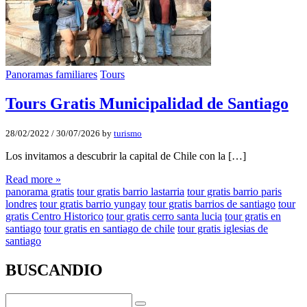
Panoramas familiares
Tours
Tours Gratis Municipalidad de Santiago
28/02/2022
/
30/07/2026
by
turismo
Los invitamos a descubrir la capital de Chile con la […]
Read more »
panorama gratis
tour gratis barrio lastarria
tour gratis barrio paris
londres
tour gratis barrio yungay
tour gratis barrios de santiago
tour
gratis Centro Historico
tour gratis cerro santa lucia
tour gratis en
santiago
tour gratis en santiago de chile
tour gratis iglesias de
santiago
BUSCANDIO