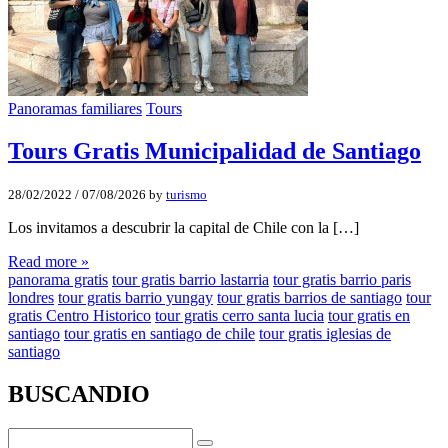
Panoramas familiares
Tours
Tours Gratis Municipalidad de Santiago
28/02/2022
/
07/08/2026
by
turismo
Los invitamos a descubrir la capital de Chile con la […]
Read more »
panorama gratis
tour gratis barrio lastarria
tour gratis barrio paris
londres
tour gratis barrio yungay
tour gratis barrios de santiago
tour
gratis Centro Historico
tour gratis cerro santa lucia
tour gratis en
santiago
tour gratis en santiago de chile
tour gratis iglesias de
santiago
BUSCANDIO