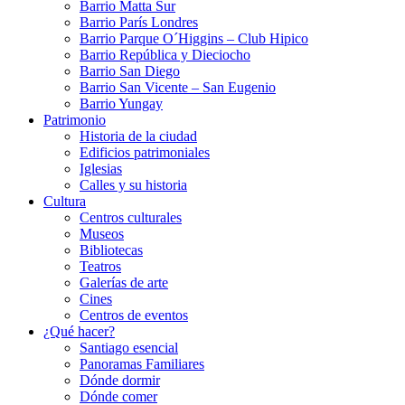
Barrio Matta Sur
Barrio Parí­s Londres
Barrio Parque O´Higgins – Club Hipico
Barrio República y Dieciocho
Barrio San Diego
Barrio San Vicente – San Eugenio
Barrio Yungay
Patrimonio
Historia de la ciudad
Edificios patrimoniales
Iglesias
Calles y su historia
Cultura
Centros culturales
Museos
Bibliotecas
Teatros
Galerí­as de arte
Cines
Centros de eventos
¿Qué hacer?
Santiago esencial
Panoramas Familiares
Dónde dormir
Dónde comer