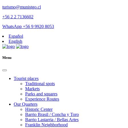
turismo@munistgo.cl
+56 2 2 7136602
WhatsApp +56 9 9920 8053
Español
English
Menu
Tourist places
Traditional spots
Markets
Parks and squares
Experience Routes
Our Quarters
Historic Center
Barrio Brasil / Concha y Toro
Barrio Lastarria / Bellas Artes
Franklin Neighborhood