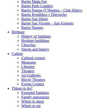
Barrio Matta Sur
Barrio Parí­s Londres
Barrio Parque O´Higgins – Club Hipico
Barrio República y Dieciocho
Barrio San Diego
Barrio San Vicente – San Eugenio
Barrio Yungay
Heritage
History of Santiago
Heritage buildings
Churches
Streets and history
Culture
Cultural centers
Museums
Libraries
Theaters
Art Galleries
Movie Theaters
Events Centers
Things to do?
Essential Santiago
Family panoramas
Where to sleep
Where to eat