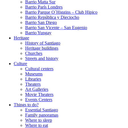
Barrio Matta Sur
Barrio Parí­s Londres
Barrio Parque O´Higgins – Club Hipico
Barrio República y Dieciocho
Barrio San Diego
Barrio San Vicente – San Eugenio
Barrio Yungay
Heritage
History of Santiago
Heritage buildings
Churches
Streets and history
Culture
Cultural centers
Museums
Libraries
Theaters
Art Galleries
Movie Theaters
Events Centers
Things to do?
Essential Santiago
Family panoramas
Where to sleep
Where to eat