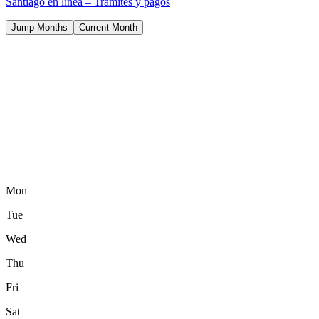
Santiago en línea – Trámites y pagos
Jump Months
Current Month
Mon
Tue
Wed
Thu
Fri
Sat