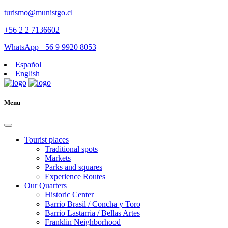
turismo@munistgo.cl
+56 2 2 7136602
WhatsApp +56 9 9920 8053
Español
English
Menu
Tourist places
Traditional spots
Markets
Parks and squares
Experience Routes
Our Quarters
Historic Center
Barrio Brasil / Concha y Toro
Barrio Lastarria / Bellas Artes
Franklin Neighborhood