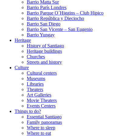
Barrio Matta Sur
Barrio Parí­s Londres
Barrio Parque O´Higgins – Club Hipico
Barrio República y Dieciocho
Barrio San Diego
Barrio San Vicente – San Eugenio
Barrio Yungay
Heritage
History of Santiago
Heritage buildings
Churches
Streets and history
Culture
Cultural centers
Museums
Libraries
Theaters
Art Galleries
Movie Theaters
Events Centers
Things to do?
Essential Santiago
Family panoramas
Where to sleep
Where to eat