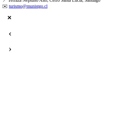
📍 Terraza Neptuno Alto, Cerro Santa Lucía, Santiago
✉️
turismo@munistgo.cl
‹
›