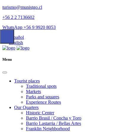
turismo@munistgo.cl
+56 2 2 7136602
WhatsApp +56 9 9920 8053
Español
English
Menu
Tourist places
Traditional spots
Markets
Parks and squares
Experience Routes
Our Quarters
Historic Center
Barrio Brasil / Concha y Toro
Barrio Lastarria / Bellas Artes
Franklin Neighborhood